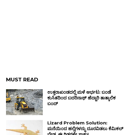
MUST READ
ಉತ್ತರಾಖಂಡದಲ್ಲಿ ಮಳೆ ಆರ್ಭಟ: ಬಂಡೆ
ಕುಸಿತದಿಂದ ಬದರಿನಾಥ್ ಹೆದ್ದಾರಿ ತಾತ್ಕಾಲಿಕ
ಬಂದ್
Lizard Problem Solution:
ಮನೆಯಿಂದ ಹಲ್ಲಿಗಳನ್ನು ದೂರವಿಡಲು ಕೆಮಿಕಲ್
ಬೇಡ, ಈ ಗಿಡಗಳೇ ಸಾಕು!