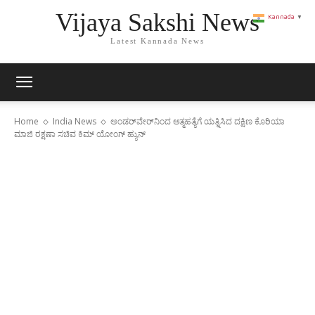
Vijaya Sakshi News
Kannada
▼
Latest Kannada News
Home
India News
ಅಂಡರ್‌ವೇರ್‌ನಿಂದ ಆತ್ಮಹತ್ಯೆಗೆ ಯತ್ನಿಸಿದ ದಕ್ಷಿಣ ಕೊರಿಯಾ
ಮಾಜಿ ರಕ್ಷಣಾ ಸಚಿವ ಕಿಮ್ ಯೋಂಗ್ ಹ್ಯುನ್