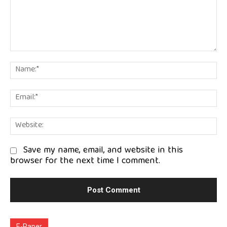
Comment:
Na
Em
We
Save my name, email, and website in this
browser for the next time I comment.
E-Paper