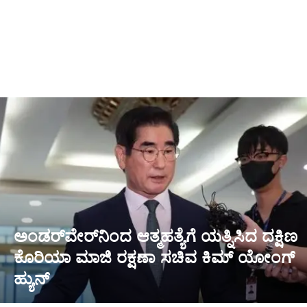
ಅಂಡರ್‌ವೇರ್‌ನಿಂದ ಆತ್ಮಹತ್ಯೆಗೆ ಯತ್ನಿಸಿದ ದಕ್ಷಿಣ
ಕೊರಿಯಾ ಮಾಜಿ ರಕ್ಷಣಾ ಸಚಿವ ಕಿಮ್ ಯೋಂಗ್
ಹ್ಯುನ್