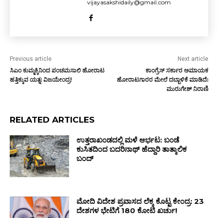
vijayasakshidaily@gmail.com
Previous article
Next article
ಸಿಎಂ ಕುಮ್ಮಕ್ಕಿನಿಂದ ಪಂಚಮಸಾಲಿ ಹೋರಾಟ
ಕಾಂಗ್ರೆಸ್ ಸರ್ಕಾರ ಅಮಾಯಕ
ಹತ್ತಿಕ್ಕುವ ಯತ್ನ: ವಿಜಯೇಂದ್ರ!
ಹೋರಾಟಗಾರರ ಮೇಲೆ ದಬ್ಬಾಳಿಕೆ ಮಾಡಿದೆ:
ಮುರುಗೇಶ್ ನಿರಾಣಿ
RELATED ARTICLES
ಉತ್ತರಾಖಂಡದಲ್ಲಿ ಮಳೆ ಆರ್ಭಟ: ಬಂಡೆ
ಕುಸಿತದಿಂದ ಬದರಿನಾಥ್ ಹೆದ್ದಾರಿ ತಾತ್ಕಾಲಿಕ
ಬಂದ್
ಮೋದಿ ವಿದೇಶ ಪ್ರವಾಸದ ಲೆಕ್ಕ ಕೊಟ್ಟ ಕೇಂದ್ರ: 23
ದೇಶಗಳ ಭೇಟಿಗೆ ₹180 ಕೋಟಿ ಖರ್ಚು!