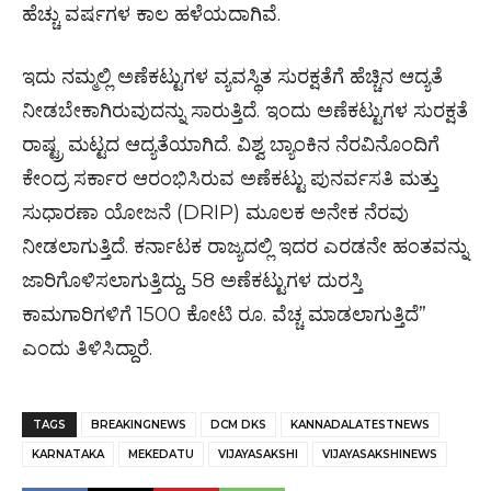
ಹೆಚ್ಚು ವರ್ಷಗಳ ಕಾಲ ಹಳೆಯದಾಗಿವೆ.
ಇದು ನಮ್ಮಲ್ಲಿ ಅಣೆಕಟ್ಟುಗಳ ವ್ಯವಸ್ಥಿತ ಸುರಕ್ಷತೆಗೆ ಹೆಚ್ಚಿನ ಆದ್ಯತೆ
ನೀಡಬೇಕಾಗಿರುವುದನ್ನು ಸಾರುತ್ತಿದೆ. ಇಂದು ಅಣೆಕಟ್ಟುಗಳ ಸುರಕ್ಷತೆ
ರಾಷ್ಟ್ರ ಮಟ್ಟದ ಆದ್ಯತೆಯಾಗಿದೆ. ವಿಶ್ವ ಬ್ಯಾಂಕಿನ ನೆರವಿನೊಂದಿಗೆ
ಕೇಂದ್ರ ಸರ್ಕಾರ ಆರಂಭಿಸಿರುವ ಅಣೆಕಟ್ಟು ಪುನರ್ವಸತಿ ಮತ್ತು
ಸುಧಾರಣಾ ಯೋಜನೆ (DRIP) ಮೂಲಕ ಅನೇಕ ನೆರವು
ನೀಡಲಾಗುತ್ತಿದೆ. ಕರ್ನಾಟಕ ರಾಜ್ಯದಲ್ಲಿ ಇದರ ಎರಡನೇ ಹಂತವನ್ನು
ಜಾರಿಗೊಳಿಸಲಾಗುತ್ತಿದ್ದು, 58 ಅಣೆಕಟ್ಟುಗಳ ದುರಸ್ತಿ
ಕಾಮಗಾರಿಗಳಿಗೆ 1500 ಕೋಟಿ ರೂ. ವೆಚ್ಚ ಮಾಡಲಾಗುತ್ತಿದೆ”
ಎಂದು ತಿಳಿಸಿದ್ದಾರೆ.
TAGS
BREAKINGNEWS
DCM DKS
KANNADALATESTNEWS
KARNATAKA
MEKEDATU
VIJAYASAKSHI
VIJAYASAKSHINEWS