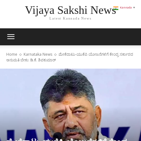
Vijaya Sakshi News
Kannada
▼
Latest Kannada News
Home
Karnataka News
ಮೇಕೆದಾಟು-ಯುಕೆಪಿ ಯೋಜನೆಗಳಿಗೆ ಕೇಂದ್ರ ಸರ್ಕಾರದ
ಅನುಮತಿ ಬೇಕು: ಡಿ.ಕೆ. ಶಿವಕುಮಾರ್