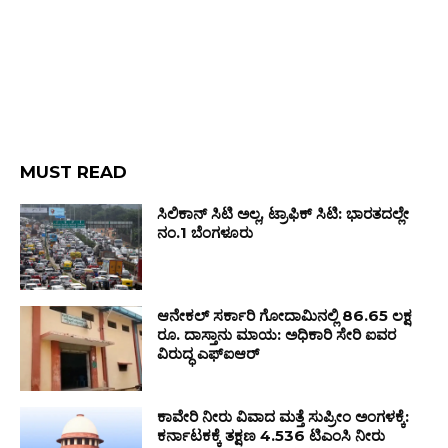
MUST READ
ಸಿಲಿಕಾನ್ ಸಿಟಿ ಅಲ್ಲ, ಟ್ರಾಫಿಕ್ ಸಿಟಿ: ಭಾರತದಲ್ಲೇ
ನಂ.1 ಬೆಂಗಳೂರು
ಆನೇಕಲ್ ಸರ್ಕಾರಿ ಗೋದಾಮಿನಲ್ಲಿ 86.65 ಲಕ್ಷ
ರೂ. ದಾಸ್ತಾನು ಮಾಯ: ಅಧಿಕಾರಿ ಸೇರಿ ಐವರ
ವಿರುದ್ಧ ಎಫ್‌ಐಆರ್
ಕಾವೇರಿ ನೀರು ವಿವಾದ ಮತ್ತೆ ಸುಪ್ರೀಂ ಅಂಗಳಕ್ಕೆ:
ಕರ್ನಾಟಕಕ್ಕೆ ತಕ್ಷಣ 4.536 ಟಿಎಂಸಿ ನೀರು