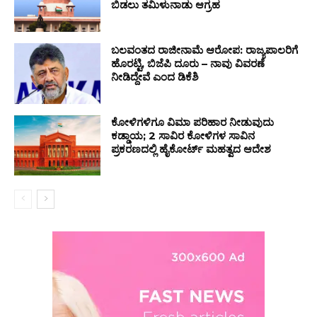
ಬಿಡಲು ತಮಿಳುನಾಡು ಆಗ್ರಹ
ಬಲವಂತದ ರಾಜೀನಾಮೆ ಆರೋಪ: ರಾಜ್ಯಪಾಲರಿಗೆ
ಹೊರಟ್ಟಿ, ಬಿಜೆಪಿ ದೂರು – ನಾವು ವಿವರಣೆ
ನೀಡಿದ್ದೇವೆ ಎಂದ ಡಿಕೆಶಿ
ಕೋಳಿಗಳಿಗೂ ವಿಮಾ ಪರಿಹಾರ ನೀಡುವುದು
ಕಡ್ಡಾಯ; 2 ಸಾವಿರ ಕೋಳಿಗಳ ಸಾವಿನ
ಪ್ರಕರಣದಲ್ಲಿ ಹೈಕೋರ್ಟ್ ಮಹತ್ವದ ಆದೇಶ