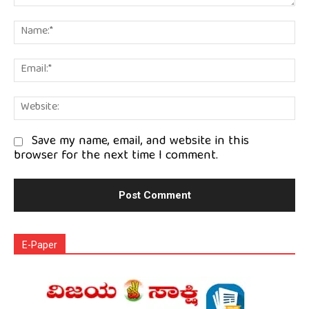
Comment:
Na
Em
We
Save my name, email, and website in this
browser for the next time I comment.
E-Paper