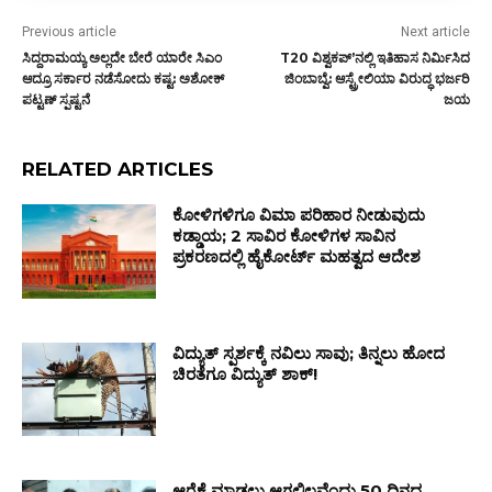
Previous article
Next article
ಸಿದ್ದರಾಮಯ್ಯ ಅಲ್ಲದೇ ಬೇರೆ ಯಾರೇ ಸಿಎಂ
T20 ವಿಶ್ವಕಪ್ʼನಲ್ಲಿ ಇತಿಹಾಸ ನಿರ್ಮಿಸಿದ
ಆದ್ರೂ ಸರ್ಕಾರ ನಡೆಸೋದು ಕಷ್ಟ: ಅಶೋಕ್‌
ಜಿಂಬಾಬ್ವೆ: ಆಸ್ಟ್ರೇಲಿಯಾ ವಿರುದ್ಧ ಭರ್ಜರಿ
ಪಟ್ಟಣ್ ಸ್ಪಷ್ಟನೆ
ಜಯ
RELATED ARTICLES
ಕೋಳಿಗಳಿಗೂ ವಿಮಾ ಪರಿಹಾರ ನೀಡುವುದು
ಕಡ್ಡಾಯ; 2 ಸಾವಿರ ಕೋಳಿಗಳ ಸಾವಿನ
ಪ್ರಕರಣದಲ್ಲಿ ಹೈಕೋರ್ಟ್ ಮಹತ್ವದ ಆದೇಶ
ವಿದ್ಯುತ್ ಸ್ಪರ್ಶಕ್ಕೆ ನವಿಲು ಸಾವು; ತಿನ್ನಲು ಹೋದ
ಚಿರತೆಗೂ ವಿದ್ಯುತ್ ಶಾಕ್!
ಆರೈಕೆ ಮಾಡಲು ಆಗಲಿಲ್ಲವೆಂದು 50 ದಿನದ