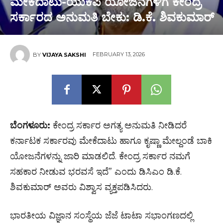
ಮೇಕೆದಾಟು-ಯುಕೆಪಿ ಯೋಜನೆಗಳಿಗೆ ಕೇಂದ್ರ
ಸರ್ಕಾರದ ಅನುಮತಿ ಬೇಕು: ಡಿ.ಕೆ. ಶಿವಕುಮಾರ್
FEBRUARY 13, 2026
BY
VIJAYA SAKSHI
ಬೆಂಗಳೂರು:
ಕೇಂದ್ರ ಸರ್ಕಾರ ಅಗತ್ಯ ಅನುಮತಿ ನೀಡಿದರೆ
ಕರ್ನಾಟಕ ಸರ್ಕಾರವು ಮೇಕೆದಾಟು ಹಾಗೂ ಕೃಷ್ಣಾ ಮೇಲ್ದಂಡೆ ಬಾಕಿ
ಯೋಜನೆಗಳನ್ನು ಜಾರಿ ಮಾಡಲಿದೆ. ಕೇಂದ್ರ ಸರ್ಕಾರ ನಮಗೆ
ಸಹಕಾರ ನೀಡುವ ಭರವಸೆ ಇದೆ” ಎಂದು ಡಿಸಿಎಂ ಡಿ.ಕೆ.
ಶಿವಕುಮಾರ್ ಅವರು ವಿಶ್ವಾಸ ವ್ಯಕ್ತಪಡಿಸಿದರು.
ಭಾರತೀಯ ವಿಜ್ಞಾನ ಸಂಸ್ಥೆಯ ಜೆಜೆ ಟಾಟಾ ಸಭಾಂಗಣದಲ್ಲಿ