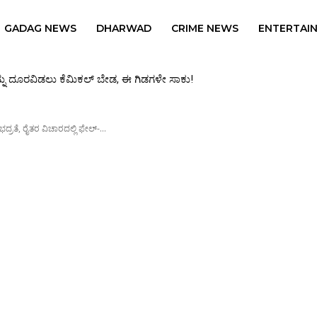
GADAG NEWS
DHARWAD
CRIME NEWS
ENTERTAI
ಧ್ಯಾಪಕಿ ಡಾ. ವಹೀದಾ ಸುಲ್ತಾನಾ ಹೃದಯಾಘಾತಕ್ಕೆ ಬಲಿ
ರತೆ, ರೈತರ ವಿಚಾರದಲ್ಲಿ ಫೇಲ್-...