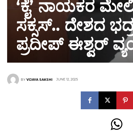
‘ಕೈ’ ನಾಯಕರ ಮೇಲಿ
ಸಕ್ಸಸ್.. ದೇಶದ ಭದ್
ಪ್ರದೀಪ್ ಈಶ್ವರ್ ವ್ಯಂ
JUNE 12, 2025
BY
VIJAYA SAKSHI