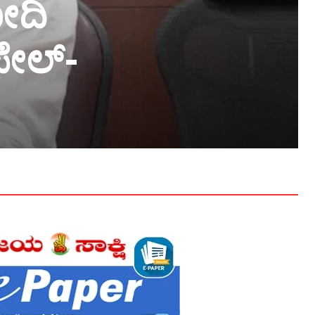
ೋದಿ
 ಫೇಲ್-