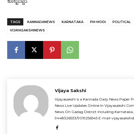
ಕೊಟ್ಟಿದ್ದಾರೆ.
TAGS
KANNADANEWS
KARNATAKA
PM MODI
POLITICAL
VIJAYASAKSHINEWS
Vijaya Sakshi
Vijayasakshi is a Kannada Daily News Paper P
News Live Updates Online In Vijayasakshi.Co
News On Gadag District Including Karnataka,
9448326533/9019256545 E-mail-vijayasaksh