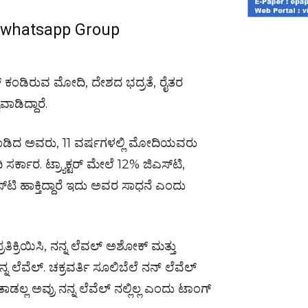
r whatsapp Group
್ ಕಂಡಿರುವ ಮೋದಿ, ದೇಶದ ಭದ್ರತೆ, ರೈತರ
ಾಡಿದ್ದಾರೆ.
ತನಾಡಿದ ಅವರು, 11 ವರ್ಷಗಳಲ್ಲಿ ಮೋದಿಯವರು
ಸರ್ಕಾರ. ಟ್ರ್ಯಾಕ್ಟರ್‌ ಮೇಲೆ 12% ಜಿಎಸ್‌ಟಿ,
ಸ್‌ಟಿ ಹಾಕ್ತಿದ್ದಾರೆ ಇದು ಅವರ ಸಾಧನೆ ಎಂದು
ರತಿಕ್ರಿಯಿಸಿ, ನನ್ನ ಲೆವಲ್ ಅಶೋಕ್ ಮತ್ತು
ನ ಲೆವೆಲ್. ಚಕ್ರವರ್ತಿ ಸೂಲಿಬೆಲೆ ನನ್ ಲೆವೆಲ್
ಾಡಲ್ಲ ಅವ್ರು ನನ್ನ ಲೆವೆಲ್ ನಲ್ಲಿಲ್ಲ ಎಂದು ಟಾಂಗ್‌