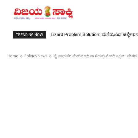
Mangalore University: ಖ್ಯಾತ ಪತ್ರಿಕೋದ್ಯಮ ಪ್ರಾ
TRENDING NOW
Home
Politics News
'ಕೈ' ನಾಯಕರ ಮೇಲಿನ ಇಡಿ ದಾಳಿಯಲ್ಲಿ ಮೋದಿ ಸಕ್ಸಸ್.. ದೇಶದ ಭದ್