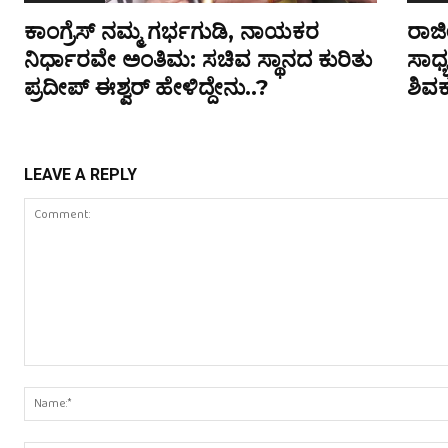
ಕಾಂಗ್ರೆಸ್ ನಮ್ಮ ಗರ್ಭಗುಡಿ, ನಾಯಕರ
ರಾಜ
ನಿರ್ಧಾರವೇ ಅಂತಿಮ: ಸಚಿವ ಸ್ಥಾನದ ಕುರಿತು
ಸಾಧ್
ಪ್ರದೀಪ್ ಈಶ್ವರ್ ಹೇಳಿದ್ದೇನು..?
ಶಿವ
LEAVE A REPLY
Comment: