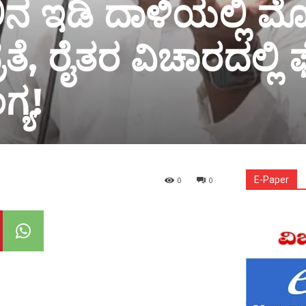
ನ ಇಡಿ ದಾಳಿಯಲ್ಲಿ ಮ
ರತೆ, ರೈತರ ವಿಚಾರದಲ್ಲಿ
ಗ್ಯ!
E-Paper
0
0