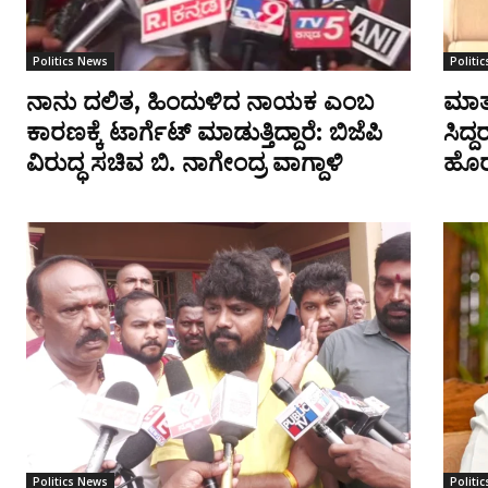
Politics News
Politi
ನಾನು ದಲಿತ, ಹಿಂದುಳಿದ ನಾಯಕ ಎಂಬ
ಮಾತು
ಕಾರಣಕ್ಕೆ ಟಾರ್ಗೆಟ್ ಮಾಡುತ್ತಿದ್ದಾರೆ: ಬಿಜೆಪಿ
ಸಿದ್
ವಿರುದ್ಧ ಸಚಿವ ಬಿ. ನಾಗೇಂದ್ರ ವಾಗ್ದಾಳಿ
ಹೊರ
Politics News
Politi