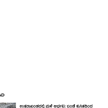
AD
ಉತ್ತರಾಖಂಡದಲ್ಲಿ ಮಳೆ ಆರ್ಭಟ: ಬಂಡೆ ಕುಸಿತದಿಂದ