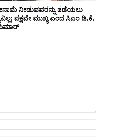
ೀನಾಮೆ ನೀಡುವವರನ್ನು ತಡೆಯಲು
ಯವಿಲ್ಲ: ಪಕ್ಷವೇ ಮುಖ್ಯ ಎಂದ ಸಿಎಂ ಡಿ.ಕೆ.
ಕುಮಾರ್
Name:*