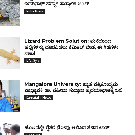
ಬದರಿನಾಥ್ ಹೆದ್ದಾರಿ ತಾತ್ಕಾಲಿಕ ಬಂದ್
India News
Lizard Problem Solution: ಮನೆಯಿಂದ
ಹಲ್ಲಿಗಳನ್ನು ದೂರವಿಡಲು ಕೆಮಿಕಲ್ ಬೇಡ, ಈ ಗಿಡಗಳೇ
ಸಾಕು!
Life Style
Mangalore University: ಖ್ಯಾತ ಪತ್ರಿಕೋದ್ಯಮ
ಪ್ರಾಧ್ಯಾಪಕಿ ಡಾ. ವಹೀದಾ ಸುಲ್ತಾನಾ ಹೃದಯಾಘಾತಕ್ಕೆ ಬಲಿ
Karnataka News
ಹೊಲದಲ್ಲೇ ರೈತರ ನೋವು ಆಲಿಸಿದ ಸಚಿವ ಲಾಡ್
Dharwad