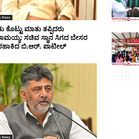
cs News
 ಕೊಟ್ಟು ಮಾತು ತಪ್ಪಿದರು
ದರಾಮಯ್ಯ: ಸಚಿವ ಸ್ಥಾನ ಸಿಗದ ಬೇಸರ
ಹಾಕಿದ ಬಿ.ಆರ್. ಪಾಟೀಲ್
cs News