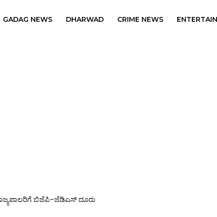
GADAG NEWS
DHARWAD
CRIME NEWS
ENTERTAI
ಲ್ಲದೆ ದೆಹಲಿ ಪ್ರಯಾಣ? ಸಚಿವ ನಾಗೇಂದ್ರ ಜಾಮೀನು ರದ್ದಾಗುತ್ತಾ?