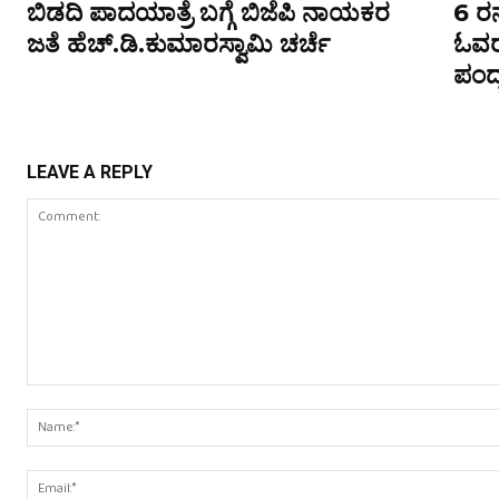
ಬಿಡದಿ ಪಾದಯಾತ್ರೆ ಬಗ್ಗೆ ಬಿಜೆಪಿ ನಾಯಕರ
6 ರ
ಜತೆ ಹೆಚ್.ಡಿ.ಕುಮಾರಸ್ವಾಮಿ ಚರ್ಚೆ
ಓವರ
ಪಂದ್
LEAVE A REPLY
Comment: