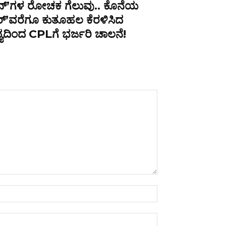
ನ್ʼಗಳ ರೋಚಕ ಗೆಲುವು.. ಕೊನೆಯ
್ʼವರೆಗೂ ಕುತೂಹಲ ಕೆರಳಿಸಿದ
ಯದಿಂದ CPLಗೆ ಭರ್ಜರಿ ಚಾಲನೆ!
Name:*
Email:*