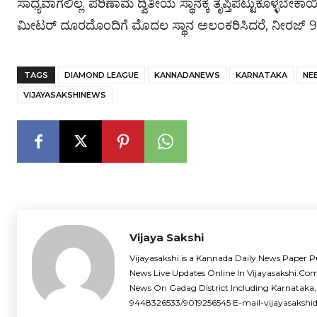
ಸಾಧ್ಯವಾಗಲಿಲ್ಲ. ಪರಿಣಾಮ ದ್ವಿತೀಯ ಸ್ಥಾನಕ್ಕೆ ತೃಪ್ತಿಪಟ್ಟುಕೊಳ್
ಮೀಟರ್ ದೂರದೊಂದಿಗೆ ಮೊದಲ ಸ್ಥಾನ ಅಲಂಕರಿಸಿದರೆ, ನೀರಜ್ 90
TAGS
DIAMOND LEAGUE
KANNADANEWS
KARNATAKA
NE
VIJAYASAKSHINEWS
Vijaya Sakshi
Vijayasakshi is a Kannada Daily News Paper P
News Live Updates Online In Vijayasakshi.Co
News On Gadag District Including Karnataka,
9448326533/9019256545 E-mail-vijayasaksh