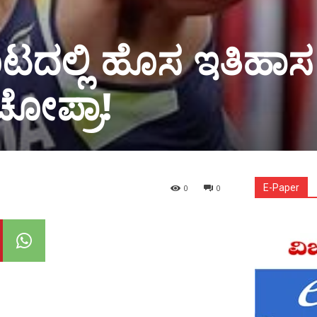
ಟದಲ್ಲಿ ಹೊಸ ಇತಿಹಾಸ
ಚೋಪ್ರಾ!
E-Paper
0
0