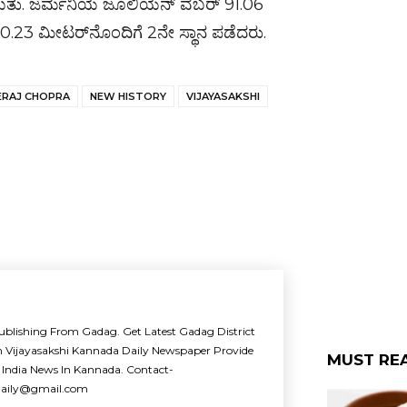
ಳಬೇಕಾಯಿತು. ಜರ್ಮನಿಯ ಜೂಲಿಯನ್ ವೆಬರ್ 91.06
.23 ಮೀಟರ್​ನೊಂದಿಗೆ 2ನೇ ಸ್ಥಾನ ಪಡೆದರು.
ERAJ CHOPRA
NEW HISTORY
VIJAYASAKSHI
ublishing From Gadag. Get Latest Gadag District
m Vijayasakshi Kannada Daily Newspaper Provide
MUST RE
 India News In Kannada. Contact-
idaily@gmail.com