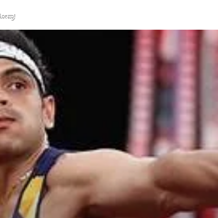
ೋಪ್ರಾ!