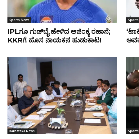
Sports News
Sport
IPLಗೂ ಗುಡ್‌ಬೈ ಹೇಳಿದ ಅಜಿಂಕ್ಯ ರಹಾನೆ;
‘ಟಾಕ್
KKRಗೆ ಹೊಸ ನಾಯಕನ ಹುಡುಕಾಟ!
ಅವತಾ
Karnataka News
Sport