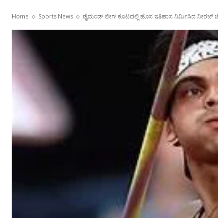
Home
Sports News
ಡೈಮಂಡ್ ಲೀಗ್ ಕೂಟದಲ್ಲಿ ಹೊಸ ಇತಿಹಾಸ ನಿರ್ಮಿಸಿದ ನೀರಜ್ ಚ