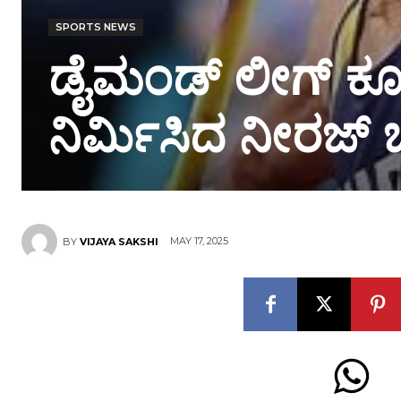
SPORTS NEWS
ಡೈಮಂಡ್ ಲೀಗ್ ಕೂ
ನಿರ್ಮಿಸಿದ ನೀರಜ್ 
MAY 17, 2025
BY
VIJAYA SAKSHI