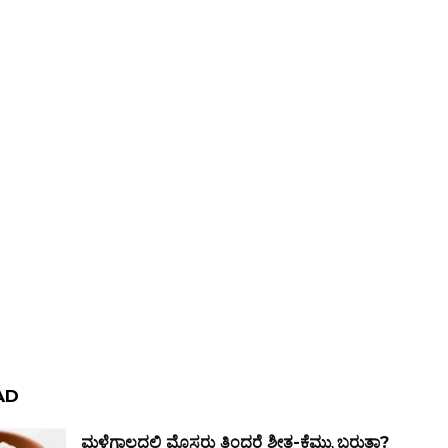
AD
ಮಳೆಗಾಲದಲ್ಲಿ ಮೊಸರು ತಿಂದರೆ ಶೀತ-ಕೆಮ್ಮು ಬರುತ್ತಾ?