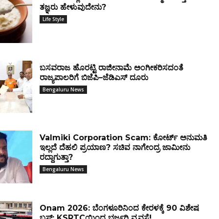
ತಜ್ಞರು ಹೇಳುವುದೇನು?
Life Style
ಬಸವರಾಜ ಹೊರಟ್ಟಿ ರಾಜೀನಾಮೆ ಅಂಗೀಕರಿಸದಂತೆ
ರಾಜ್ಯಪಾಲರಿಗೆ ಬಿಜೆಪಿ–ಜೆಡಿಎಸ್ ದೂರು
Bengaluru News
Valmiki Corporation Scam: ಕೋರ್ಟ್ ಅನುಮತಿ
ಇಲ್ಲದೆ ದೆಹಲಿ ಪ್ರಯಾಣ? ಸಚಿವ ನಾಗೇಂದ್ರ ಜಾಮೀನು
ರದ್ದಾಗುತ್ತಾ?
Bengaluru News
Onam 2026: ಬೆಂಗಳೂರಿನಿಂದ ಕೇರಳಕ್ಕೆ 90 ವಿಶೇಷ
ಬಸ್‌; KSRTCಯಿಂದ ಭರ್ಜರಿ ವ್ಯವಸ್ಥೆ!