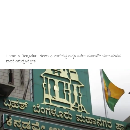
Home
Bengaluru News
ಶಾಲೆ ಬಿಟ್ಟ ಮಕ್ಕಳ ಸರ್ವೇ: ಮೂಲಸೌಕರ್ಯ ಒದಗಿಸದ
ಪಾಲಿಕೆ ವಿರುದ್ಧ ಆಕ್ರೋಶ!