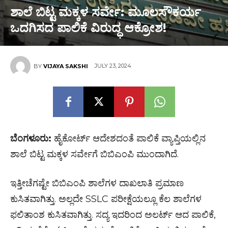
ಶಾಲೆ ಬಿಟ್ಟ ಮಕ್ಕಳ ಸರ್ವೇ: ಮೂಲಸೌಕರ್ಯ
ಒದಗಿಸದ ಪಾಲಿಕೆ ವಿರುದ್ಧ ಆಕ್ರೋಶ!
JULY 23, 2024
BY
VIJAYA SAKSHI
ಬೆಂಗಳೂರು:
ಹೈಕೋರ್ಟ್ ಆದೇಶದಂತೆ ಪಾಲಿಕೆ ವ್ಯಾಪ್ತಿಯಲ್ಲಿನ
ಶಾಲೆ ಬಿಟ್ಟ ಮಕ್ಕಳ ಸರ್ವೇಗೆ ಬಿಬಿಎಂಪಿ ಮುಂದಾಗಿದೆ.
ಇತ್ತೀಚೆಗಷ್ಟೇ ಬಿಬಿಎಂಪಿ ಶಾಲೆಗಳ ದಾಖಲಾತಿ ಪ್ರಮಾಣ
ಕುಸಿತವಾಗಿತ್ತು. ಅಲ್ಲದೇ SSLC ಪರೀಕ್ಷೆಯಲ್ಲೂ ಕೆಲ ಶಾಲೆಗಳ
ಫಲಿತಾಂಶ ಕುಸಿತವಾಗಿತ್ತು. ಸದ್ಯ ಇದರಿಂದ ಅಲರ್ಟ್ ಆದ ಪಾಲಿಕೆ,