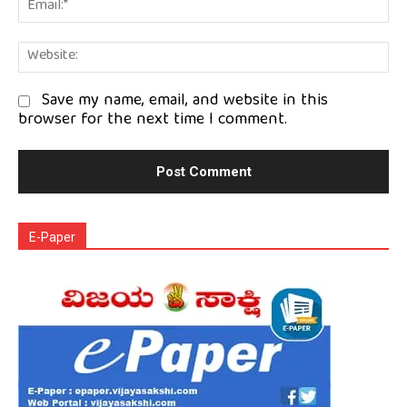
Em
We
Save my name, email, and website in this
browser for the next time I comment.
E-Paper