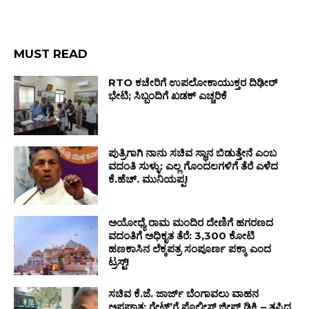
MUST READ
RTO ಕಚೇರಿಗೆ ಉಪಲೋಕಾಯುಕ್ತರ ದಿಢೀರ್
ಭೇಟಿ; ಸಿಬ್ಬಂದಿಗೆ ಖಡಕ್ ಎಚ್ಚರಿಕೆ
ಪುತ್ರಿಗಾಗಿ ನಾನು ಸಚಿವ ಸ್ಥಾನ ಬಿಡುತ್ತೇನೆ ಎಂಬ
ವದಂತಿ ಸುಳ್ಳು: ಎಲ್ಲ ಗೊಂದಲಗಳಿಗೆ ತೆರೆ ಎಳೆದ
ಕೆ.ಹೆಚ್. ಮುನಿಯಪ್ಪ!
ಅಯೋಧ್ಯೆ ರಾಮ ಮಂದಿರ ದೇಣಿಗೆ ಹಗರಣದ
ವದಂತಿಗೆ ಅಧಿಕೃತ ತೆರೆ: ₹3,300 ಕೋಟಿ
ಹಣಕಾಸಿನ ಲೆಕ್ಕಪತ್ರ ಸಂಪೂರ್ಣ ಪಕ್ಕಾ ಎಂದ
ಟ್ರಸ್ಟ್!
ಸಚಿವ ಕೆ.ಜೆ. ಜಾರ್ಜ್ ಬೆಂಗಾವಲು ವಾಹನ
ಅಪಘಾತ: ಗೇಟ್ʼಗೆ ಪೊಲೀಸ್ ಜೀಪ್ ಡಿಕ್ಕಿ – ತಪ್ಪಿದ