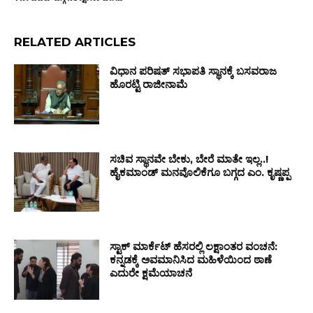
RELATED ARTICLES
ವಿಧಾನ ಪರಿಷತ್ ಸಭಾಪತಿ ಸ್ಥಾನಕ್ಕೆ ಬಸವರಾಜ
ಹೊರಟ್ಟಿ ರಾಜೀನಾಮೆ
ಸಚಿವ ಸ್ಥಾನವೇ ಬೇಕು, ಬೇರೆ ಮಾತೇ ಇಲ್ಲ..!
ಹೈಕಮಾಂಡ್‌ ಮನವೊಲಿಕೆಗೂ ಬಗ್ಗದ ಎಂ. ಕೃಷ್ಣಪ್ಪ
ಸ್ಟಾಕ್ ಮಾರ್ಕೆಟ್ ಹೆಸರಲ್ಲಿ ಲಕ್ಷಾಂತರ ವಂಚನೆ:
ಕನ್ನಡಕ್ಕೆ ಅವಮಾನಿಸಿದ ಮಹಿಳೆಯಿಂದ ಠಾಣೆ
ಎದುರೇ ಕ್ಷಮೆಯಾಚನೆ