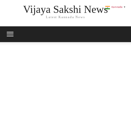
Vijaya Sakshi News
Kannada
▼
Latest Kannada News