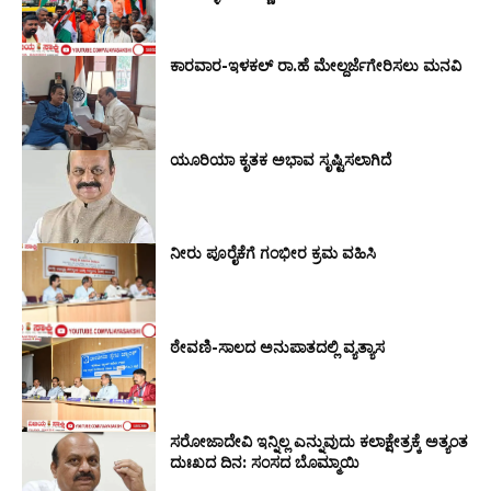
ಕಾರವಾರ-ಇಳಕಲ್ ರಾ.ಹೆ ಮೇಲ್ದರ್ಜೆಗೇರಿಸಲು ಮನವಿ
ಯೂರಿಯಾ ಕೃತಕ ಅಭಾವ ಸೃಷ್ಟಿಸಲಾಗಿದೆ
ನೀರು ಪೂರೈಕೆಗೆ ಗಂಭೀರ ಕ್ರಮ ವಹಿಸಿ
ಠೇವಣಿ-ಸಾಲದ ಅನುಪಾತದಲ್ಲಿ ವ್ಯತ್ಯಾಸ
ಸರೋಜಾದೇವಿ ಇನ್ನಿಲ್ಲ ಎನ್ನುವುದು ಕಲಾ‌ಕ್ಷೇತ್ರಕ್ಕೆ ಅತ್ಯಂತ
ದುಃಖದ ದಿನ: ಸಂಸದ ಬೊಮ್ಮಾಯಿ