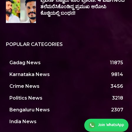
ಪ್ರವೀಣ್ ನೆಟ್ಟಾರು ಕೊಲೆ ಪ್ರಕರಣ: 4 ವರ್ಷಗಳಿಂದ
ತಲೆಮರೆಸಿಕೊಂಡಿದ್ದ ಪ್ರಮುಖ ಆರೋಪಿ
ಕೊಚ್ಚಿಯಲ್ಲಿ ಬಂಧನ!
POPULAR CATEGORIES
Gadag News
11875
Karnataka News
9814
Crime News
3456
Politics News
3218
Bengaluru News
2307
India News
1971
Join WhatsApp