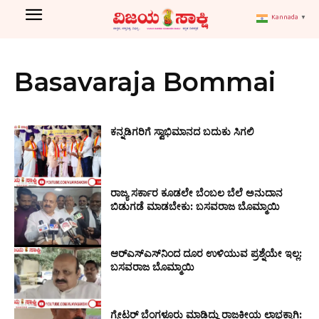
Kannada
▼
Basavaraja Bommai
ಕನ್ನಡಿಗರಿಗೆ ಸ್ವಾಭಿಮಾನದ ಬದುಕು ಸಿಗಲಿ
ರಾಜ್ಯ ಸರ್ಕಾರ ಕೂಡಲೇ ಬೆಂಬಲ ಬೆಲೆ ಅನುದಾನ
ಬಿಡುಗಡೆ ಮಾಡಬೇಕು: ಬಸವರಾಜ ಬೊಮ್ಮಾಯಿ
ಆರ್‌ಎಸ್‌ಎಸ್‌ನಿಂದ ದೂರ ಉಳಿಯುವ ಪ್ರಶ್ನೆಯೇ ಇಲ್ಲ:
ಬಸವರಾಜ ಬೊಮ್ಮಾಯಿ
ಗ್ರೇಟರ್ ಬೆಂಗಳೂರು ಮಾಡಿದ್ದು ರಾಜಕೀಯ ಲಾಭಕ್ಕಾಗಿ: