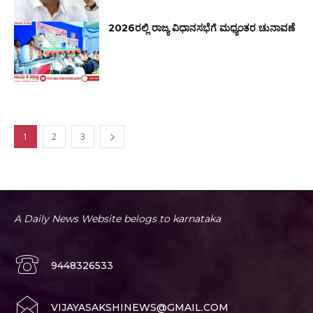
2026ರಲ್ಲಿ ರಾಜ್ಯ ವಿಧಾನಸಭೆಗೆ ಮಧ್ಯಂತರ ಚುನಾವಣೆ
1
2
3
A Daily News Website belogs to karnataka
9448326533
VIJAYASAKSHINEWS@GMAIL.COM