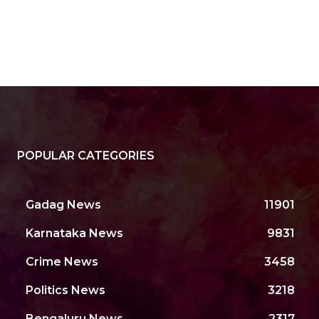
POPULAR CATEGORIES
Gadag News
11901
Karnataka News
9831
Crime News
3458
Politics News
3218
Bengaluru News
2317