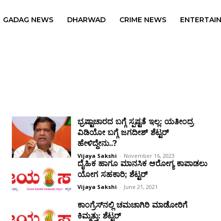
GADAG NEWS
DHARWAD
CRIME NEWS
ENTERTAI
ಭ್ರಷ್ಟಾಚಾರದ ಬಗ್ಗೆ ಸ್ಪಷ್ಟತೆ ಇಲ್ಲ: ಯತೀಂದ್ರ
ವಿಡಿಯೋ ಬಗ್ಗೆ ಜಗದೀಶ್ ಶೆಟ್ಟರ್
ಹೇಳಿದ್ದೇನು..?
Vijaya Sakshi
-
November 16, 2023
ದೈಹಿಕ ಹಾಗೂ ಮಾನಸಿಕ ಆರೋಗ್ಯ ಕಾಪಾಡಲು
ಯೋಗ ಸಹಕಾರಿ; ಶೆಟ್ಟರ್
Vijaya Sakshi
-
June 21, 2021
ಕಾಂಗ್ರೆಸ್‌ನಲ್ಲಿ ಚಮಚಾಗಿರಿ ಮಾಡೋರಿಗೆ
ಕಿಮ್ಮತ್ತು: ಶೆಟ್ಟರ್