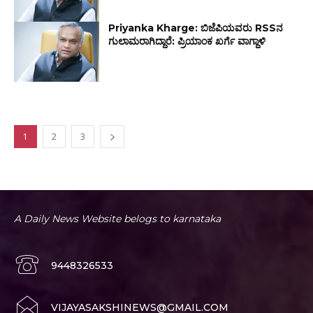
Priyanka Kharge: ಬಿಜೆಪಿಯವರು RSSನ
ಗುಲಾಮರಾಗಿದ್ದಾರೆ: ಪ್ರಿಯಾಂಕ ಖರ್ಗೆ ವಾಗ್ದಾಳಿ
1
2
3
A Daily News Website belogs to karnataka
9448326533
VIJAYASAKSHINEWS@GMAIL.COM