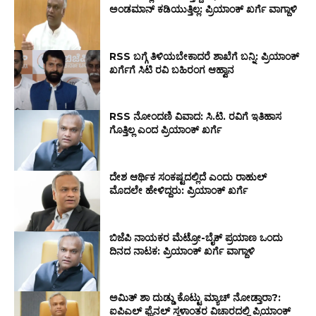
ಅಂಡಮಾನ್ ಕಡಿಯುತ್ತಿಲ್ಲ: ಪ್ರಿಯಾಂಕ್ ಖರ್ಗೆ ವಾಗ್ದಾಳಿ
RSS ಬಗ್ಗೆ ತಿಳಿಯಬೇಕಾದರೆ ಶಾಖೆಗೆ ಬನ್ನಿ: ಪ್ರಿಯಾಂಕ್
ಖರ್ಗೆಗೆ ಸಿಟಿ ರವಿ ಬಹಿರಂಗ ಆಹ್ವಾನ
RSS ನೋಂದಣಿ ವಿವಾದ: ಸಿ.ಟಿ. ರವಿಗೆ ಇತಿಹಾಸ
ಗೊತ್ತಿಲ್ಲ ಎಂದ ಪ್ರಿಯಾಂಕ್ ಖರ್ಗೆ
ದೇಶ ಆರ್ಥಿಕ ಸಂಕಷ್ಟದಲ್ಲಿದೆ ಎಂದು ರಾಹುಲ್
ಮೊದಲೇ ಹೇಳಿದ್ದರು: ಪ್ರಿಯಾಂಕ್ ಖರ್ಗೆ
ಬಿಜೆಪಿ ನಾಯಕರ ಮೆಟ್ರೋ-ಬೈಕ್ ಪ್ರಯಾಣ ಒಂದು
ದಿನದ ನಾಟಕ: ಪ್ರಿಯಾಂಕ್ ಖರ್ಗೆ ವಾಗ್ದಾಳಿ
ಅಮಿತ್ ಶಾ ದುಡ್ಡು ಕೊಟ್ಟು ಮ್ಯಾಚ್ ನೋಡ್ತಾರಾ?:
ಐಪಿಎಲ್ ಫೈನಲ್ ಸ್ಥಳಾಂತರ ವಿಚಾರದಲ್ಲಿ ಪ್ರಿಯಾಂಕ್