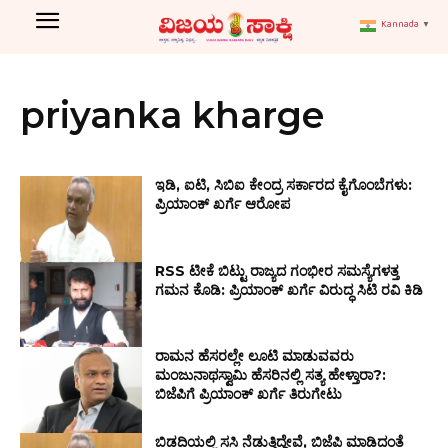
Kannada
▼
priyanka kharge
ಇಡಿ, ಐಟಿ, ಸಿಬಿಐ ಕೇಂದ್ರ ಸರ್ಕಾರದ ಕೈಗೊಂಬೆಗಳು:
ಪ್ರಿಯಾಂಕ್ ಖರ್ಗೆ ಆರೋಪ
RSS ಟೀಕೆ ಬಿಟ್ಟು ರಾಜ್ಯದ ಗಂಭೀರ ಸಮಸ್ಯೆಗಳತ್ತ
ಗಮನ ಕೊಡಿ: ಪ್ರಿಯಾಂಕ್ ಖರ್ಗೆ ವಿರುದ್ಧ ಸಿಟಿ ರವಿ ಕಿಡಿ
ರಾಮನ ಹೆಸರಲ್ಲೇ ಲೂಟಿ ಮಾಡುವವರು
ಮಂಜುನಾಥಸ್ವಾಮಿ ಹೆಸರಿನಲ್ಲಿ ಸತ್ಯ ಹೇಳ್ತಾರಾ?:
ಬಿಜೆಪಿಗೆ ಪ್ರಿಯಾಂಕ್ ಖರ್ಗೆ ತಿರುಗೇಟು
ಬಿಡದಿಯಲ್ಲಿ ಸಸಿ ನೆಡುತ್ತಿದ್ದೇವೆ, ಬಿಜೆಪಿ ಮಾಡಿದಂತೆ