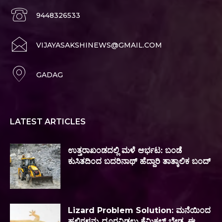
9448326533
VIJAYASAKSHINEWS@GMAIL.COM
GADAG
LATEST ARTICLES
ಉತ್ತರಾಖಂಡದಲ್ಲಿ ಮಳೆ ಆರ್ಭಟ: ಬಂಡೆ
ಕುಸಿತದಿಂದ ಬದರಿನಾಥ್ ಹೆದ್ದಾರಿ ತಾತ್ಕಾಲಿಕ ಬಂದ್
Lizard Problem Solution: ಮನೆಯಿಂದ
ಹಲ್ಲಿಗಳನ್ನು ದೂರವಿಡಲು ಕೆಮಿಕಲ್ ಬೇಡ, ಈ