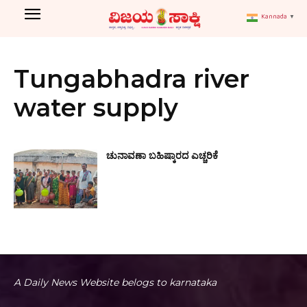
Kannada
▼
Tungabhadra river
water supply
ಚುನಾವಣಾ ಬಹಿಷ್ಕಾರದ ಎಚ್ಚರಿಕೆ
A Daily News Website belogs to karnataka