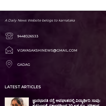
A Daily News Website belogs to karnataka
9448326533
VIJAYASAKSHINEWS@GMAIL.COM
GADAG
LATEST ARTICLES
ಜ್ಞಾನಭಾರತಿ ರಸ್ತೆ ಅಪಘಾತದಲ್ಲಿ ವಿದ್ಯಾರ್ಥಿನಿ ಸಾವು:
ಕುಟುಂಬಕ್ಕೆ ಸರ್ಕಾರದಿಂದ 10 ಲಕ್ಷ ರೂ. ಪರಿಹಾರ