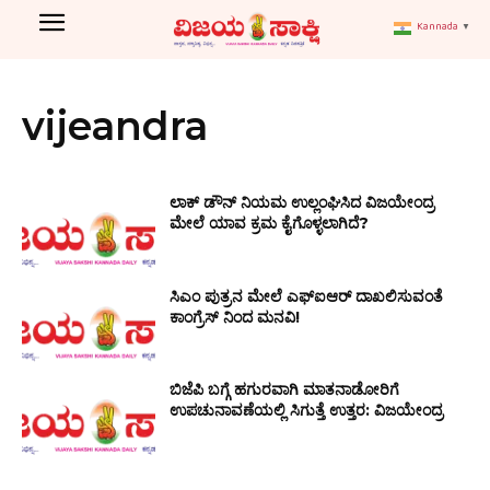
Kannada
▼
vijeandra
ಲಾಕ್ ಡೌನ್ ನಿಯಮ ಉಲ್ಲಂಘಿಸಿದ ವಿಜಯೇಂದ್ರ
ಮೇಲೆ ಯಾವ ಕ್ರಮ ಕೈಗೊಳ್ಳಲಾಗಿದೆ?
ಸಿಎಂ ಪುತ್ರನ ಮೇಲೆ ಎಫ್ಐಆರ್ ದಾಖಲಿಸುವಂತೆ
ಕಾಂಗ್ರೆಸ್ ನಿಂದ ಮನವಿ!
ಬಿಜೆಪಿ ಬಗ್ಗೆ ಹಗುರವಾಗಿ ಮಾತನಾಡೋರಿಗೆ
ಉಪಚುನಾವಣೆಯಲ್ಲಿ ಸಿಗುತ್ತೆ ಉತ್ತರ: ವಿಜಯೇಂದ್ರ