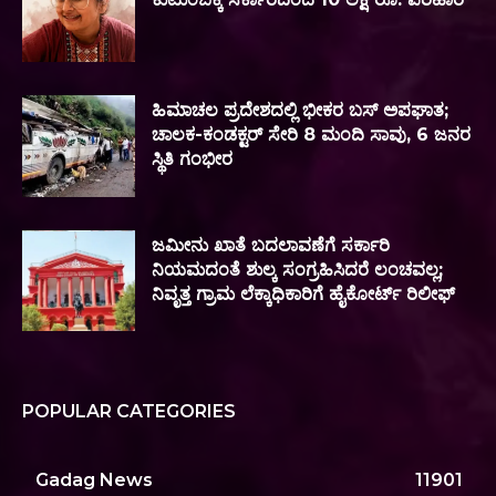
ಹಿಮಾಚಲ ಪ್ರದೇಶದಲ್ಲಿ ಭೀಕರ ಬಸ್ ಅಪಘಾತ;
ಚಾಲಕ-ಕಂಡಕ್ಟರ್ ಸೇರಿ 8 ಮಂದಿ ಸಾವು, 6 ಜನರ
ಸ್ಥಿತಿ ಗಂಭೀರ
ಜಮೀನು ಖಾತೆ ಬದಲಾವಣೆಗೆ ಸರ್ಕಾರಿ
ನಿಯಮದಂತೆ ಶುಲ್ಕ ಸಂಗ್ರಹಿಸಿದರೆ ಲಂಚವಲ್ಲ;
ನಿವೃತ್ತ ಗ್ರಾಮ ಲೆಕ್ಕಾಧಿಕಾರಿಗೆ ಹೈಕೋರ್ಟ್‌ ರಿಲೀಫ್
POPULAR CATEGORIES
Gadag News
11901