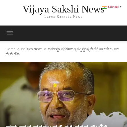
Vijaya Sakshi News
Kannada
▼
Latest Kannada News
Home
Politics News
ಧರ್ಮಸ್ಥಳ ಪ್ರಕರಣದಲ್ಲಿ ತಪ್ಪಿಸ್ಥರನ್ನ ನೇಣಿಗೆ ಹಾಕಬೇಕು: ಜಿಟಿ
ದೇವೇಗೌಡ