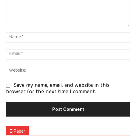
Comment:
Na
Em
We
Save my name, email, and website in this
browser for the next time I comment.
E-Paper