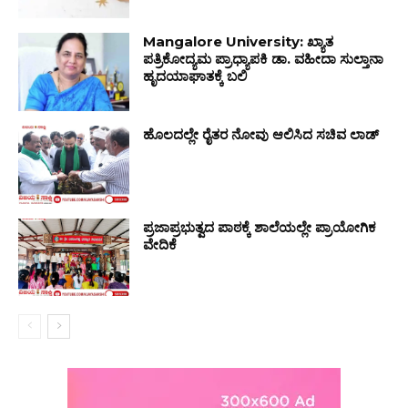
Mangalore University: ಖ್ಯಾತ
ಪತ್ರಿಕೋದ್ಯಮ ಪ್ರಾಧ್ಯಾಪಕಿ ಡಾ. ವಹೀದಾ ಸುಲ್ತಾನಾ
ಹೃದಯಾಘಾತಕ್ಕೆ ಬಲಿ
ಹೊಲದಲ್ಲೇ ರೈತರ ನೋವು ಆಲಿಸಿದ ಸಚಿವ ಲಾಡ್
ಪ್ರಜಾಪ್ರಭುತ್ವದ ಪಾಠಕ್ಕೆ ಶಾಲೆಯಲ್ಲೇ ಪ್ರಾಯೋಗಿಕ
ವೇದಿಕೆ