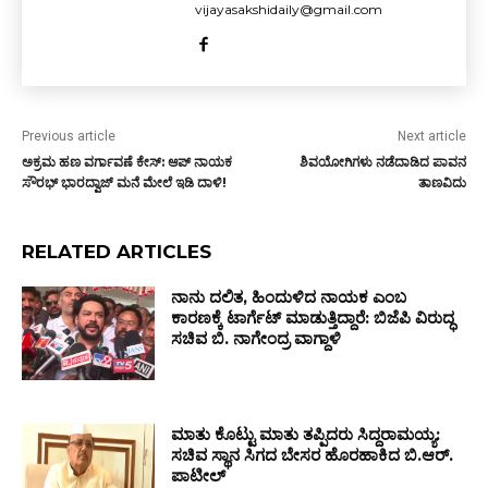
vijayasakshidaily@gmail.com
Previous article
Next article
ಅಕ್ರಮ ಹಣ ವರ್ಗಾವಣೆ ಕೇಸ್: ಆಪ್ ನಾಯಕ
ಶಿವಯೋಗಿಗಳು ನಡೆದಾಡಿದ ಪಾವನ
ಸೌರಭ್ ಭಾರದ್ವಾಜ್ ಮನೆ ಮೇಲೆ ಇಡಿ ದಾಳಿ!
ತಾಣವಿದು
RELATED ARTICLES
ನಾನು ದಲಿತ, ಹಿಂದುಳಿದ ನಾಯಕ ಎಂಬ
ಕಾರಣಕ್ಕೆ ಟಾರ್ಗೆಟ್ ಮಾಡುತ್ತಿದ್ದಾರೆ: ಬಿಜೆಪಿ ವಿರುದ್ಧ
ಸಚಿವ ಬಿ. ನಾಗೇಂದ್ರ ವಾಗ್ದಾಳಿ
ಮಾತು ಕೊಟ್ಟು ಮಾತು ತಪ್ಪಿದರು ಸಿದ್ದರಾಮಯ್ಯ:
ಸಚಿವ ಸ್ಥಾನ ಸಿಗದ ಬೇಸರ ಹೊರಹಾಕಿದ ಬಿ.ಆರ್.
ಪಾಟೀಲ್