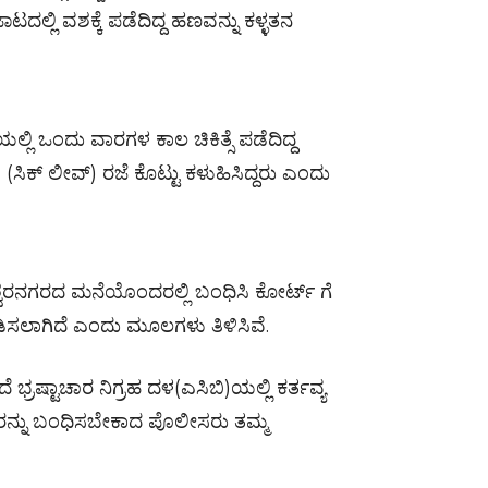
ದಲ್ಲಿ ವಶಕ್ಕೆ ಪಡೆದಿದ್ದ ಹಣವನ್ನು ಕಳ್ಳತನ
್ಲಿ ಒಂದು ವಾರಗಳ ಕಾಲ ಚಿಕಿತ್ಸೆ ಪಡೆದಿದ್ದ
 (ಸಿಕ್ ಲೀವ್) ರಜೆ ಕೊಟ್ಟು ಕಳುಹಿಸಿದ್ದರು ಎಂದು
‌ನಗರದ ಮನೆಯೊಂದರಲ್ಲಿ ಬಂಧಿಸಿ ಕೋರ್ಟ್ ಗೆ
ಡಿಸಲಾಗಿದೆ ಎಂದು ಮೂಲಗಳು ತಿಳಿಸಿವೆ.
ಷ್ಟಾಚಾರ ನಿಗ್ರಹ ದಳ(ಎಸಿಬಿ)ಯಲ್ಲಿ ಕರ್ತವ್ಯ
ಾಕರರನ್ನು ಬಂಧಿಸಬೇಕಾದ ಪೊಲೀಸರು ತಮ್ಮ