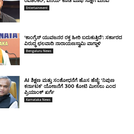
ರವಿಶಂಕರ್, ವಿನಯ್ ಕೂಡ ಮಾಫಿ ಸಾಕ್ಷಿಗೆ ಮನವಿ
Entertainment
‘ಕಾಂಗ್ರೆಸ್ ಯುವಜನರ ರಕ್ತ ಹೀರಿ ಬದುಕುತ್ತಿದೆ’: ಸರ್ಕಾರದ
ವಿರುದ್ಧ ಛಲವಾದಿ ನಾರಾಯಣಸ್ವಾಮಿ ವಾಗ್ದಾಳಿ
Bengaluru News
AI ಶಿಕ್ಷಣ ಮತ್ತು ಸಂಶೋಧನೆಗೆ ಹೊಸ ಹೆಜ್ಜೆ; ‘ನಿಪುಣ
ಕರ್ನಾಟಕ’ ಯೋಜನೆಗೆ ₹300 ಕೋಟಿ ಮೀಸಲು ಎಂದ
ಪ್ರಿಯಾಂಕ್ ಖರ್ಗೆ
Karnataka News