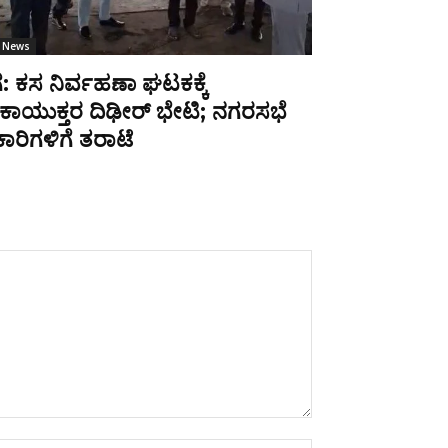
 News
: ಕಸ ನಿರ್ವಹಣಾ ಘಟಕಕ್ಕೆ
ಾಯುಕ್ತರ ದಿಢೀರ್ ಭೇಟಿ; ನಗರಸಭೆ
ಾರಿಗಳಿಗೆ ತರಾಟೆ