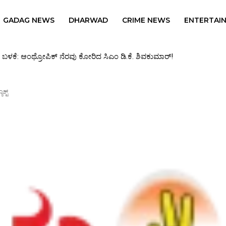
GADAG NEWS
DHARWAD
CRIME NEWS
ENTERTAI
ಳಿಕ ರವಿಶಂಕರ್, ವಿನಯ್ ಕೂಡ ಮಾಫಿ ಸಾಕ್ಷಿಗೆ ಮನವಿ
ಕ್ಟ್