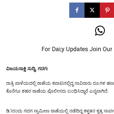
For Dai;y Updates Join Ou
ವಿಜಯಸಾಕ್ಷಿ ಸುದ್ದಿ, ಗದಗ:
ರಾತ್ರಿ ಪಾಳೆಯದಲ್ಲಿ ಠಾಣೆಯ ಕಪಾಟನಲ್ಲಿದ್ದ ಸಾವಿರಾರು ರೂ.ಗಳ ಹಣ ಕ
ಕೊನೆಗೂ ಶಹರ ಠಾಣೆಯ ಪೊಲೀಸರು ಬಂಧಿಸಿದ್ದಾರೆ ಎನ್ನಲಾಗಿದೆ.
ಡಿ.1ರಂದು ಗದಗ ಗ್ರಾಮೀಣ ಠಾಣೆಯಲ್ಲಿ ನಡೆದಿದ್ದ ಕಳ್ಳತನ ಕೃತ್ಯ ಸಾರ್ವ