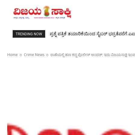
ರೇಣುಕಾಸ್ವಾಮಿ ಕೇಸ್‌ಗೆ ಬಿಗ್ ಟ್ವಿಸ್ಟ್: ಪ್ರದೋಷ್ ಬ
TRENDING NOW
Home
Crime News
ಠಾಣೆಯಲ್ಲಿ ಹಣ ಕದ್ದ ಪೊಲೀಸ್ ಅಂದರ್; ಇದು ವಿಜಯಸಾಕ್ಷಿ ಇಂಪ್ಯಾ