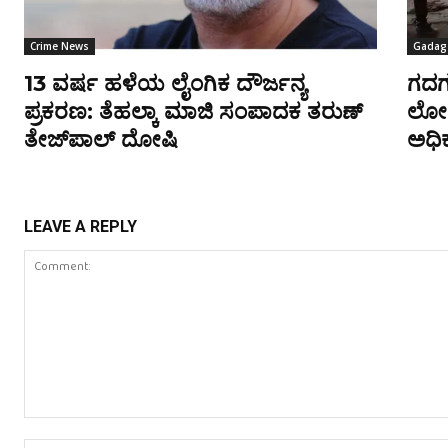
Crime News
Gadag
13 ವರ್ಷ ಹಳೆಯ ಲೈಂಗಿಕ ದೌರ್ಜನ್ಯ
ಗದಗ
ಪ್ರಕರಣ: ತೆಹಲ್ಕಾ ಮಾಜಿ ಸಂಪಾದಕ ತರುಣ್
ಲೋಕ
ತೇಜ್‌ಪಾಲ್ ದೋಷಿ
ಅಧಿಕ
LEAVE A REPLY
Comment: