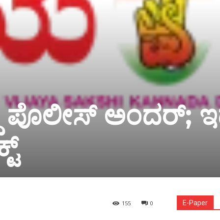
್ದ ಪೊಲೀಸ್ ಅಂದರ್; 
ಟ್
E-Paper
155
0