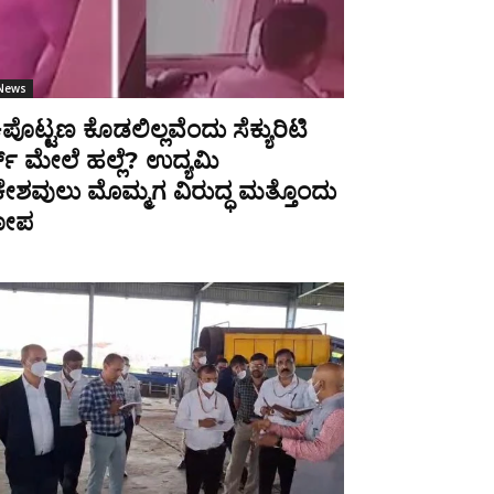
 News
ಿಪೊಟ್ಟಣ ಕೊಡಲಿಲ್ಲವೆಂದು ಸೆಕ್ಯುರಿಟಿ
ಡ್ ಮೇಲೆ ಹಲ್ಲೆ? ಉದ್ಯಮಿ
ೇಶವುಲು ಮೊಮ್ಮಗ ವಿರುದ್ಧ ಮತ್ತೊಂದು
ೋಪ