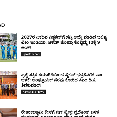
AD
2027ರ ಏಕದಿನ ವಿಶ್ವಕಪ್ʼಗೆ ಸನ್ನಿ ಆಯ್ಕೆ ಮಾಡಿದ ಬಲಿಷ್ಠ
ಟೀಂ ಇಂಡಿಯಾ: ಆಕಾಶ್ ಚೋಪ್ರಾ ಕೊಟ್ಟಿದ್ದು 10ಕ್ಕೆ 9
ಅಂಕ!
Sports News
ಪ್ರಶ್ನೆ ಪತ್ರಿಕೆ ತಯಾರಿಕೆಯಿಂದ ಸೈಬರ್ ಭದ್ರತೆವರೆಗೆ ಎಐ
ಬಳಕೆ: ಆಂಥ್ರೋಪಿಕ್ ನೆರವು ಕೋರಿದ ಸಿಎಂ ಡಿ.ಕೆ.
ಶಿವಕುಮಾರ್!
Karnataka News
ರೇಣುಕಾಸ್ವಾಮಿ ಕೇಸ್‌ಗೆ ಬಿಗ್ ಟ್ವಿಸ್ಟ್: ಪ್ರದೋಷ್ ಬಳಿಕ