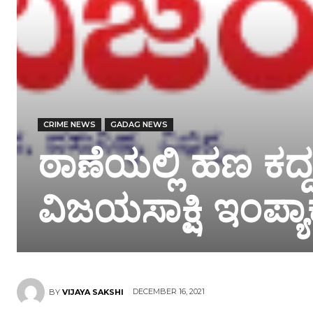
CRIME NEWS
GADAG NEWS
ಠಾಣೆಯಲ್ಲಿ ಹಣ ಕದ
ವಿಜಯಸಾಕ್ಷಿ ಇಂಪ್ಯಾಕ್
DECEMBER 16, 2021
BY
VIJAYA SAKSHI