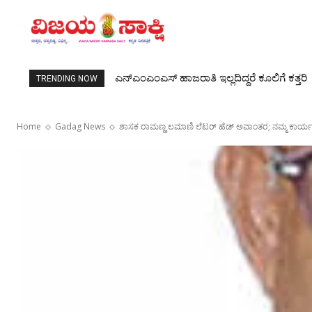
ಮಹಿಳೆಯರಿಲ್ಲದ ಸಚಿವ ಸಂಪುಟಕ್ಕೆ ಆಕ್ರೋಶ
TRENDING NOW
Home
Gadag News
ಶಾಸಕ ರಾಮಣ್ಣ ಲಮಾಣಿ ಲೆಟರ್ ಹೆಡ್ ಅವಾಂತರ; ನಮ್ಮ ಕಾರ್ಯಕರ್