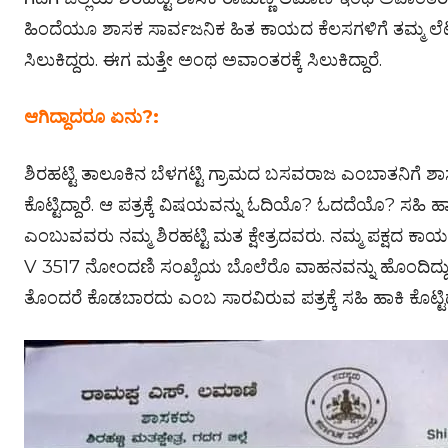
ಹಿಂದೆಯೂ ಶಾಸಕ ಸಾರ್ವಜನಿಕ ಹಿತ ಕಾಯದ ಕೆಲಸಗಳಿಗೆ ತಮ್ಮ ಲೆಟರ್ 
ಸಿಲುಕಿದ್ದರು. ಈಗ ಮತ್ತೇ ಅಂಥ ಅವಾಂತರಕ್ಕೆ ಸಿಲುಕಿದ್ದಾರೆ.
ಆಗಿದ್ದಾದರೂ ಏನು?:
ಶಿರಹಟ್ಟಿ ತಾಲೂಕಿನ ಬೆಳಗಟ್ಟಿ ಗ್ರಾಮದ ಬಸವರಾಜ ಎಂಬಾತನಿಗೆ 
ಕೊಟ್ಟಿದ್ದಾರೆ. ಆ ಪತ್ರಕ್ಕೆ ವಿಷಯವನ್ನು ಓದಿಯೊ? ಓದದೆಯೊ? ಸಹಿ ಹಾ
ಎಂಬುವವರು ನಮ್ಮ ಶಿರಹಟ್ಟಿ ಮತ ಕ್ಷೇತ್ರದವರು. ನಮ್ಮ ಪಕ್ಷದ ಕ
V 3517 ನೋಂದಣಿ ಸಂಖ್ಯೆಯ ಬೊಲೆರೊ ವಾಹನವನ್ನು ಹೊಂದಿದ್ದು
ತೊಂದರೆ ಕೊಡಬಾರದು ಎಂಬ ಸಾರವಿರುವ ಪತ್ರಕ್ಕೆ ಸಹಿ ಹಾಕಿ ಕೊಟ್ಟಿದ್ದ