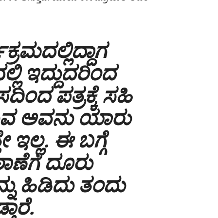
್ರಮದಲ್ಲಿದ್ದಾಗ
ಲ್ಲಿ ಇದ್ದುದರಿಂದ
ದಿಂದ ಪತ್ರಕ್ಕೆ ಸಹಿ
ುವ ಅವನು ಯಾರು
ಇಲ್ಲ. ಈ ಬಗ್ಗೆ
ಠಾಣೆಗೆ ದೂರು
್ನು ಹಿಡಿದು ತಂದು
್ತಾರೆ.