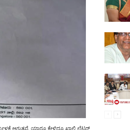
ಳಕೆ ಆಗುತ್ತವೆ. ಯಾರೂ ಕೇಳಿದ್ರೂ ಖಾಲಿ ಲೆಟರ್