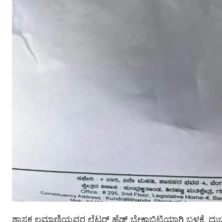
ಶಾಸಕ ಲಮಾಣಿಯವರ ಲೆಟರ್ ಹೆಡ್ ಬೇಕಾಬಿಟ್ಟಿಯಾಗಿ ಬಳಕೆ, ದುರ್ಬ