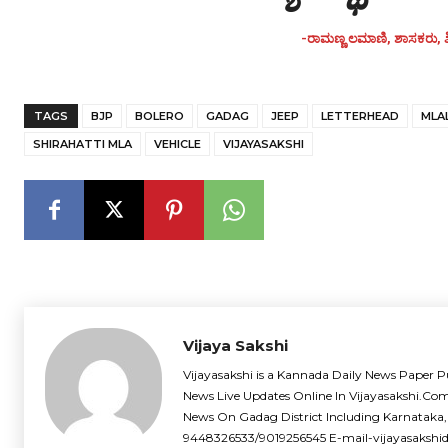
-ರಾಮಣ್ಣ ಲಮಾಣಿ, ಶಾಸಕರು, ಶಿ
TAGS
BJP
BOLERO
GADAG
JEEP
LETTERHEAD
MLA
SHIRAHATTI MLA
VEHICLE
VIJAYASAKSHI
Vijaya Sakshi
Vijayasakshi is a Kannada Daily News Paper P
News Live Updates Online In Vijayasakshi.Co
News On Gadag District Including Karnataka,
9448326533/9019256545 E-mail-vijayasaksh