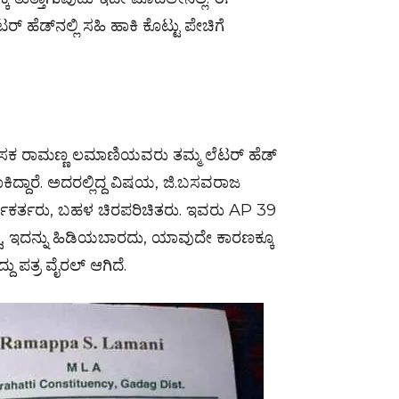
ಹೆಡ್‌ನಲ್ಲಿ ಸಹಿ ಹಾಕಿ ಕೊಟ್ಟು ಪೇಚಿಗೆ
ಶಾಸಕ ರಾಮಣ್ಣ ಲಮಾಣಿಯವರು ತಮ್ಮ ಲೆಟರ್ ಹೆಡ್
ಕಿದ್ದಾರೆ. ಅದರಲ್ಲಿದ್ದ ವಿಷಯ, ಜಿ.ಬಸವರಾಜ
ಾರ್ಯಕರ್ತರು, ಬಹಳ ಚಿರಪರಿಚಿತರು. ಇವರು AP 39
, ಇದನ್ನು ಹಿಡಿಯಬಾರದು, ಯಾವುದೇ ಕಾರಣಕ್ಕೂ
ು ಪತ್ರ ವೈರಲ್ ಆಗಿದೆ.