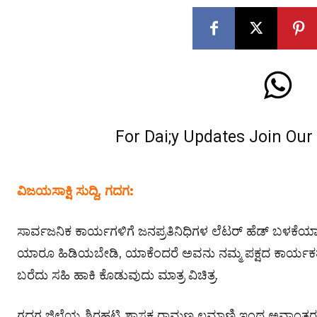
For Dai;y Updates Join Ou
ವಿಜಯಸಾಕ್ಷಿ ಸುದ್ದಿ, ಗದಗ:
ಸಾರ್ವಜನಿಕ ಕಾರ್ಯಗಳಿಗೆ ಜನಪ್ರತಿನಿಧಿಗಳ ಲೆಟರ್ ಹೆಡ್ ಬಳಕೆ
ಯಾರೂ ಹಿಡಿಯಬೇಡಿ, ಯಾಕೆಂದರೆ ಅವನು ನಮ್ಮ ಪಕ್ಷದ ಕಾರ್ಯಕರ್ತ” ಎ
ಬರೆದು ಸಹಿ ಹಾಕಿ ಕೊಡುವುದು ಮಾತ್ರ ವಿಚಿತ್ರ.
ಗದಗ ಜಿಲ್ಲೆಯ ಶಿರಹಟ್ಟಿ ಶಾಸಕ ರಾಮಣ್ಣ ಲಮಾಣಿ ಇಂಥ ಅವಾಂತರಕ್ಕ