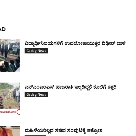
AD
ವಿದ್ಯಾರ್ಥಿನಿಲಯಗಳಿಗೆ ಉಪಲೋಕಾಯುಕ್ತರ ದಿಢೀರ್ ದಾಳಿ
Gadag News
ಎನ್‌ಎಂಎಂಎಸ್‌ ಹಾಜರಾತಿ ಇಲ್ಲದಿದ್ದರೆ ಕೂಲಿಗೆ ಕತ್ತರಿ
Gadag News
ಮಹಿಳೆಯರಿಲ್ಲದ ಸಚಿವ ಸಂಪುಟಕ್ಕೆ ಆಕ್ರೋಶ