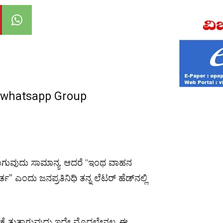
r whatsapp Group
ಯಾಗುವುದು ಸಾಮಾನ್ಯ. ಆದರೆ “ಇಂಥ ವಾಹನ
ಂದು ಜನಪ್ರತಿನಿಧಿ ತನ್ನ ಲೆಟರ್ ಹೆಡ್‌ನಲ್ಲಿ
ೆ‌ ತುತ್ತಾಗುವುದು ಇದೇ ಮೊದಲೇನಲ್ಲ. ಈ