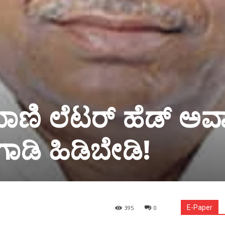
ಾಣಿ ಲೆಟರ್ ಹೆಡ್ ಅವ
ಾಡಿ‌ ಹಿಡಿಬೇಡಿ!
E-Paper
395
0