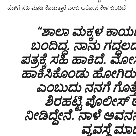
ಹೆಡ್‌ಗೆ ಸಹಿ ಮಾಡಿ ಕೊಡುತ್ತಾರೆ ಎಂಬ ಆರೋಪ ಕೇಳ ಬಂದಿದೆ.
“ಶಾಲಾ‌ ಮಕ್ಕಳ ಕಾರ್ಯಕ
ಬಂದಿದ್ದ. ನಾನು ಗದ್ದಲದ
ಪತ್ರಕ್ಕೆ ಸಹಿ ಹಾಕಿದೆ. ಮೋಸ
ಹಾಕಿಸಿಕೊಂಡು ಹೋಗಿರ
ಎಂಬುದು ನನಗೆ ಗೊತ್ತೇ 
ಶಿರಹಟ್ಟಿ ಪೊಲೀಸ್ 
ನೀಡಿದ್ದೇನೆ. ನಾಳೆ ಅವನನ
ವ್ಯವಸ್ಥೆ ಮಾಡ