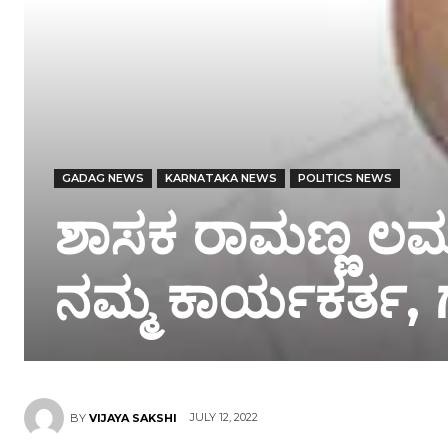
GADAG NEWS
KARNATAKA NEWS
POLITICS NEWS
ಶಾಸಕ ರಾಮಣ್ಣ ಲಮ
ನಮ್ಮ ಕಾರ್ಯಕರ್ತ, ಗ
JULY 12, 2022
BY
VIJAYA SAKSHI