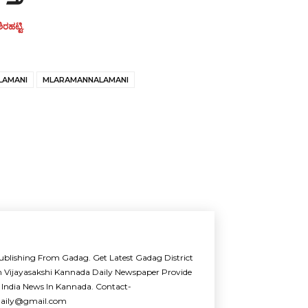
ರಹಟ್ಟಿ.
LAMANI
MLARAMANNALAMANI
ublishing From Gadag. Get Latest Gadag District
m Vijayasakshi Kannada Daily Newspaper Provide
 India News In Kannada. Contact-
idaily@gmail.com