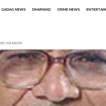
GADAG NEWS
DHARWAD
CRIME NEWS
ENTERTAI
ತ, ಗಾಡಿ‌ ಹಿಡಿಬೇಡಿ!