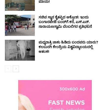
ಮಾಯ!
ಸಚಿವ ಸ್ಥಾನ ಕೈತಪ್ಪಿದ ಆಕ್ರೋಶ: ಇಂದು
ಬಂಗಾರಪೇಟೆ ಬಂದ್‌ಗೆ ಕರೆ, ಎಸ್.ಎನ್.
ನಾರಾಯಣಸ್ವಾಮಿ ಬೆಂಬಲಿಗರ ಪ್ರತಿಭಟನೆ
ಮಧ್ಯರಾತ್ರಿ ಚಾಕು ಹಿಡಿದು ಬಂದವರು ಯಾರು?
ಕಲಬುರಗಿ ಕೇಂದ್ರಿಯ ವಿಶ್ವವಿದ್ಯಾಲಯದಲ್ಲಿ
ಆತಂಕ!