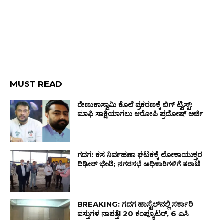
MUST READ
ರೇಣುಕಾಸ್ವಾಮಿ ಕೊಲೆ ಪ್ರಕರಣಕ್ಕೆ ಬಿಗ್ ಟ್ವಿಸ್ಟ್:
ಮಾಫಿ ಸಾಕ್ಷಿಯಾಗಲು ಆರೋಪಿ ಪ್ರದೋಷ್ ಅರ್ಜಿ
ಗದಗ: ಕಸ ನಿರ್ವಹಣಾ ಘಟಕಕ್ಕೆ ಲೋಕಾಯುಕ್ತರ
ದಿಢೀರ್ ಭೇಟಿ; ನಗರಸಭೆ ಅಧಿಕಾರಿಗಳಿಗೆ ತರಾಟೆ
BREAKING: ಗದಗ ಹಾಸ್ಟೆಲ್‌ನಲ್ಲಿ ಸರ್ಕಾರಿ
ವಸ್ತುಗಳ ನಾಪತ್ತೆ! 20 ಕಂಪ್ಯೂಟರ್, 6 ಎಸಿ