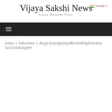
Vijaya Sakshi News
Kannada
▼
Latest Kannada News
Home
India News
ಮೆಸ್ಸಿಯ ಕಾರ್ಯಕ್ರಮದಲ್ಲಿ ನಡೆದ ಗಲಾಟೆಗೆ ಕ್ಷಮೆಯಾಚಿಸಿದ
ಸಿಎಂ ಮಮತಾ ಬ್ಯಾನರ್ಜಿ!