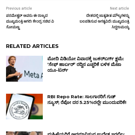
Previous article
Next article
ಪರಮೇಶ್ವರ್ ಅವರು ಈ ರಾಜ್ಯದ
ದೇಶದಲ್ಲಿ ಜಾತ್ಯತೀತ ಮೌಲ್ಯಗಳನ್ನು
ಮುಖ್ಯಮಂತ್ರಿ ಆಗಲಿ: ಕೇಂದ್ರ ಸಚಿವ ವಿ
ಬಲಪಡಿಸುವ ಅಗತ್ಯವಿದೆ: ಮುಖ್ಯಮಂತ್ರಿ
ಸೋಮಣ್ಣ
ಸಿದ್ದರಾಮಯ್ಯ
RELATED ARTICLES
ಮೋದಿ ವಿಡಿಯೋ ವಿವಾದಕ್ಕೆ ಜುಕರ್‌ಬರ್ಗ್ ಕ್ಷಮೆ:
‘ಸೇಫ್ ಹಾರ್ಬರ್’ ರದ್ದಿನ ಎಚ್ಚರಿಕೆ ಬಳಿಕ ಮೆಟಾ
ಯೂ-ಟರ್ನ್
RBI Repo Rate: ಸಾಲಗಾರರಿಗೆ ಗುಡ್
ನ್ಯೂಸ್; ರೆಪೋ ದರ 5.25%ರಲ್ಲೇ ಮುಂದುವರಿಕೆ!
ಮಹಿಳೆಯರಿಗೆ ಅವಮಾನಿಸುವ ಉದ್ದೇಶ ಇರಲಿಲ್ಲ;