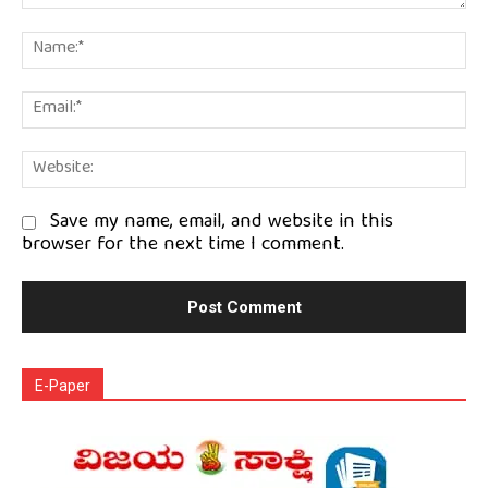
Comment:
Na
Em
We
Save my name, email, and website in this
browser for the next time I comment.
E-Paper