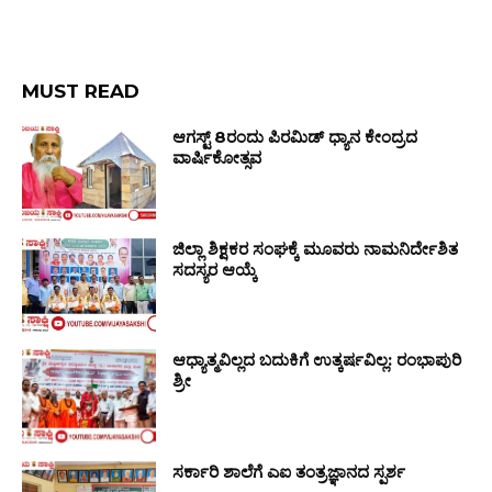
MUST READ
ಆಗಸ್ಟ್ 8ರಂದು ಪಿರಮಿಡ್ ಧ್ಯಾನ ಕೇಂದ್ರದ
ವಾರ್ಷಿಕೋತ್ಸವ
ಜಿಲ್ಲಾ ಶಿಕ್ಷಕರ ಸಂಘಕ್ಕೆ ಮೂವರು ನಾಮನಿರ್ದೇಶಿತ
ಸದಸ್ಯರ ಆಯ್ಕೆ
ಆಧ್ಯಾತ್ಮವಿಲ್ಲದ ಬದುಕಿಗೆ ಉತ್ಕರ್ಷವಿಲ್ಲ: ರಂಭಾಪುರಿ
ಶ್ರೀ
ಸರ್ಕಾರಿ ಶಾಲೆಗೆ ಎಐ ತಂತ್ರಜ್ಞಾನದ ಸ್ಪರ್ಶ