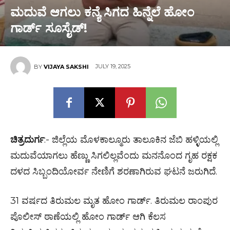
ಮದುವೆ ಆಗಲು ಕನ್ಯೆ ಸಿಗದ ಹಿನ್ನೆಲೆ ಹೋಂ
ಗಾರ್ಡ್ ಸೂಸೈಡ್!
JULY 19, 2025
BY
VIJAYA SAKSHI
ಚಿತ್ರದುರ್ಗ
:- ಜಿಲ್ಲೆಯ ಮೊಳಕಾಲ್ಮೂರು ತಾಲೂಕಿನ ಜೆಬಿ ಹಳ್ಳಿಯಲ್ಲಿ
ಮದುವೆಯಾಗಲು ಹೆಣ್ಣು ಸಿಗಲಿಲ್ಲವೆಂದು ಮನನೊಂದ ಗೃಹ ರಕ್ಷಕ
ದಳದ ಸಿಬ್ಬಂದಿಯೋರ್ವ ನೇಣಿಗೆ ಶರಣಾಗಿರುವ ಘಟನೆ ಜರುಗಿದೆ.
31 ವರ್ಷದ ತಿರುಮಲ ಮೃತ ಹೋಂ ಗಾರ್ಡ್. ತಿರುಮಲ ರಾಂಪುರ
ಪೊಲೀಸ್ ಠಾಣೆಯಲ್ಲಿ ಹೋಂ ಗಾರ್ಡ್ ಆಗಿ ಕೆಲಸ