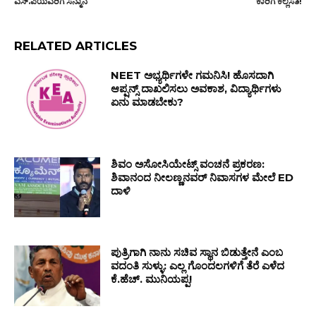
ಎಸ್.ಪಿಯವರಿಗೆ ಸನ್ಮಾನ
ಕಾರಿಗೆ ಕಲ್ಲೆಸೆತ!
RELATED ARTICLES
NEET ಅಭ್ಯರ್ಥಿಗಳೇ ಗಮನಿಸಿ! ಹೊಸದಾಗಿ
ಆಪ್ಷನ್ಸ್ ದಾಖಲಿಸಲು ಅವಕಾಶ, ವಿದ್ಯಾರ್ಥಿಗಳು
ಏನು ಮಾಡಬೇಕು?
ಶಿವಂ ಅಸೋಸಿಯೇಟ್ಸ್ ವಂಚನೆ ಪ್ರಕರಣ:
ಶಿವಾನಂದ ನೀಲಣ್ಣನವರ್ ನಿವಾಸಗಳ ಮೇಲೆ ED
ದಾಳಿ
ಪುತ್ರಿಗಾಗಿ ನಾನು ಸಚಿವ ಸ್ಥಾನ ಬಿಡುತ್ತೇನೆ ಎಂಬ
ವದಂತಿ ಸುಳ್ಳು: ಎಲ್ಲ ಗೊಂದಲಗಳಿಗೆ ತೆರೆ ಎಳೆದ
ಕೆ.ಹೆಚ್. ಮುನಿಯಪ್ಪ!