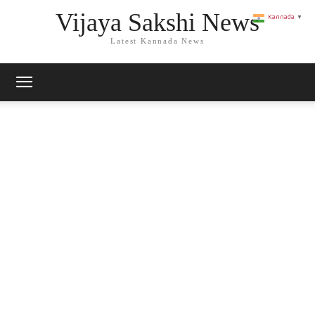
Vijaya Sakshi News
Kannada
▼
Latest Kannada News