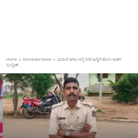
Home
Karnataka News
ಮದುವೆ ಆಗಲು ಕನ್ಯೆ ಸಿಗದ ಹಿನ್ನೆಲೆ ಹೋಂ ಗಾರ್ಡ್
ಸೂಸೈಡ್!