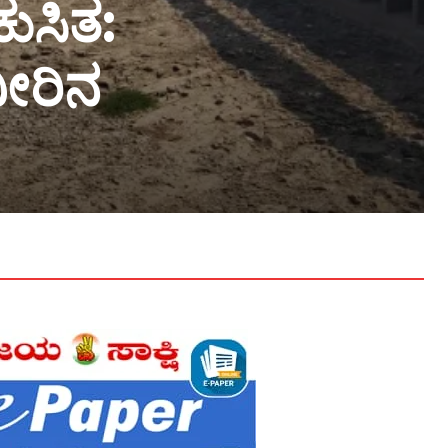
ುಸಿತ:
ನೀರಿನ