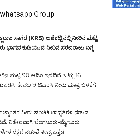
r whatsapp Group
 ಕೃಷ್ಣರಾಜ ಸಾಗರ (KRS) ಅಣೆಕಟ್ಟಿನಲ್ಲಿ ನೀರಿನ ಮಟ್ಟ
ಸೂರು ಭಾಗದ ಕುಡಿಯುವ ನೀರಿನ ಸರಬರಾಜು ಬಗ್ಗೆ
ಿನ ಮಟ್ಟ 90 ಅಡಿಗೆ ಇಳಿದಿದೆ. ಒಟ್ಟು 16
ರತುಪಡಿಸಿ ಕೇವಲ 9 ಟಿಎಂಸಿ ನೀರು ಮಾತ್ರ ಬಳಕೆಗೆ
ಾಜ್ಯಾಂತರ ನೀರು ಹಂಚಿಕೆ ಬಾಧ್ಯತೆಗಳ ನಡುವೆ
ಿದೆ. ವಿಶೇಷವಾಗಿ ಬೆಂಗಳೂರು-ಮೈಸೂರು
ಗಳ ರಕ್ಷಣೆ ನಡುವೆ ತೀವ್ರ ಒತ್ತಡ