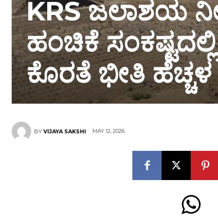
KRS ಜಲಾಶಯ ನೀರಿ
ಹಂಚಿಕೆ ಸಂಕಷ್ಟದಲ್
ಕೊರತೆ ಭೀತಿ ಹೆಚ್ಚಳ
MAY 12, 2026
BY
VIJAYA SAKSHI