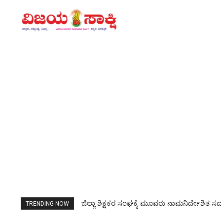
ಆಧ್ಯಾತ್ಮವಿಲ್ಲದ ಬದುಕಿಗೆ ಉತ್ಕರ್ಷವಿಲ್ಲ: ರಂಭಾಪುರಿ ಶ್ರೀ
TRENDING NOW