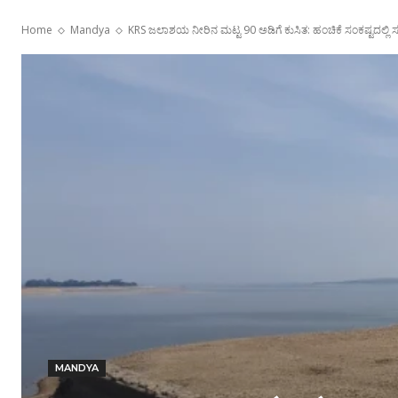
Home
Mandya
KRS ಜಲಾಶಯ ನೀರಿನ ಮಟ್ಟ 90 ಅಡಿಗೆ ಕುಸಿತ: ಹಂಚಿಕೆ ಸಂಕಷ್ಟದಲ್ಲಿ ಸ
MANDYA