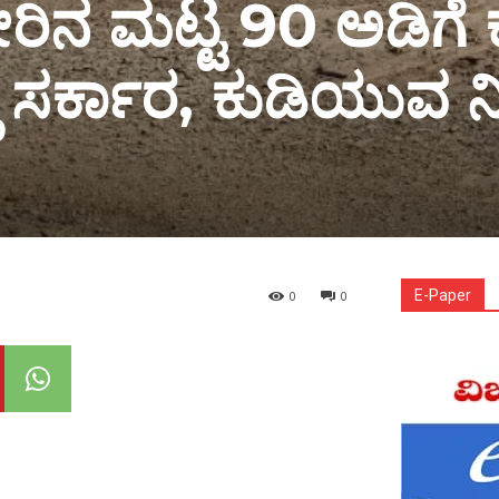
ನ ಮಟ್ಟ 90 ಅಡಿಗೆ ಕ
ಲಿ ಸರ್ಕಾರ, ಕುಡಿಯುವ 
E-Paper
0
0