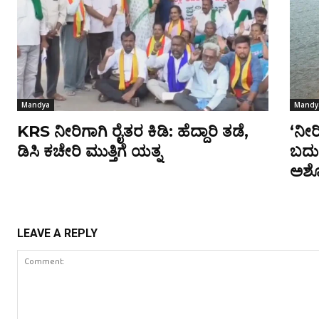
Mandya
Mandy
KRS ನೀರಿಗಾಗಿ ರೈತರ ಕಿಡಿ: ಹೆದ್ದಾರಿ ತಡೆ,
‘ನೀರ
ಡಿಸಿ ಕಚೇರಿ ಮುತ್ತಿಗೆ ಯತ್ನ
ಬದುಕ
ಅಶೋಕ
LEAVE A REPLY