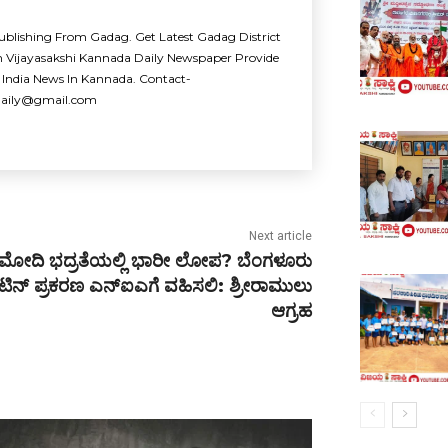
ublishing From Gadag. Get Latest Gadag District
m Vijayasakshi Kannada Daily Newspaper Provide
 India News In Kannada. Contact-
idaily@gmail.com
Next article
ಮೋದಿ ಭದ್ರತೆಯಲ್ಲಿ ಭಾರೀ ಲೋಪ? ಬೆಂಗಳೂರು
ೆಟಿನ್ ಪ್ರಕರಣ ಎನ್‌ಐಎಗೆ ವಹಿಸಲಿ: ಶ್ರೀರಾಮುಲು
ಆಗ್ರಹ