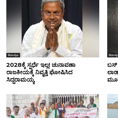
Mandya
Mandy
2028ಕ್ಕೆ ಸ್ಪರ್ಧೆ ಇಲ್ಲ! ಚುನಾವಣಾ
ಬಸ್ 
ರಾಜಕೀಯಕ್ಕೆ ನಿವೃತ್ತಿ ಘೋಷಿಸಿದ
ಲಾಡ್
ಸಿದ್ದರಾಮಯ್ಯ
ಮೂವ