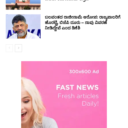
ಬಲವಂತದ ರಾಜೀನಾಮೆ ಆರೋಪ: ರಾಜ್ಯಪಾಲರಿಗೆ
ಹೊರಟ್ಟಿ, ಬಿಜೆಪಿ ದೂರು – ನಾವು ವಿವರಣೆ
ನೀಡಿದ್ದೇವೆ ಎಂದ ಡಿಕೆಶಿ