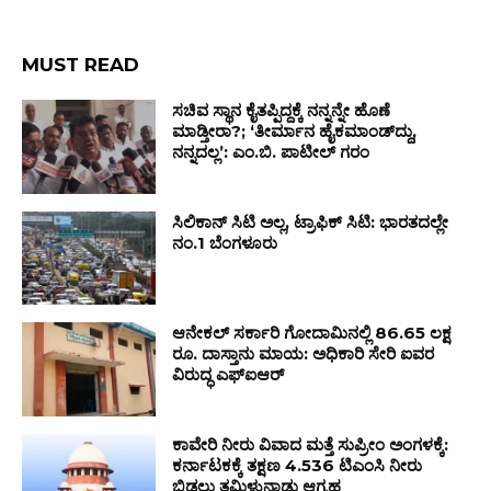
MUST READ
ಸಚಿವ ಸ್ಥಾನ ಕೈತಪ್ಪಿದ್ದಕ್ಕೆ ನನ್ನನ್ನೇ ಹೊಣೆ
ಮಾಡ್ತೀರಾ?; ‘ತೀರ್ಮಾನ ಹೈಕಮಾಂಡ್‌ದ್ದು,
ನನ್ನದಲ್ಲ’: ಎಂ.ಬಿ. ಪಾಟೀಲ್‌ ಗರಂ
ಸಿಲಿಕಾನ್ ಸಿಟಿ ಅಲ್ಲ, ಟ್ರಾಫಿಕ್ ಸಿಟಿ: ಭಾರತದಲ್ಲೇ
ನಂ.1 ಬೆಂಗಳೂರು
ಆನೇಕಲ್ ಸರ್ಕಾರಿ ಗೋದಾಮಿನಲ್ಲಿ 86.65 ಲಕ್ಷ
ರೂ. ದಾಸ್ತಾನು ಮಾಯ: ಅಧಿಕಾರಿ ಸೇರಿ ಐವರ
ವಿರುದ್ಧ ಎಫ್‌ಐಆರ್
ಕಾವೇರಿ ನೀರು ವಿವಾದ ಮತ್ತೆ ಸುಪ್ರೀಂ ಅಂಗಳಕ್ಕೆ:
ಕರ್ನಾಟಕಕ್ಕೆ ತಕ್ಷಣ 4.536 ಟಿಎಂಸಿ ನೀರು
ಬಿಡಲು ತಮಿಳುನಾಡು ಆಗ್ರಹ