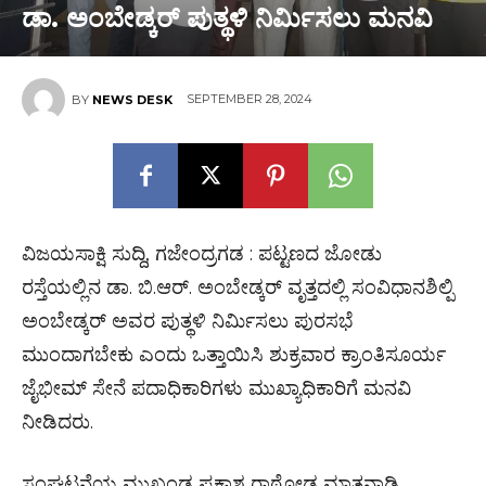
ಡಾ. ಅಂಬೇಡ್ಕರ್ ಪುತ್ಥಳಿ ನಿರ್ಮಿಸಲು ಮನವಿ
SEPTEMBER 28, 2024
BY
NEWS DESK
ವಿಜಯಸಾಕ್ಷಿ ಸುದ್ದಿ, ಗಜೇಂದ್ರಗಡ : ಪಟ್ಟಣದ ಜೋಡು
ರಸ್ತೆಯಲ್ಲಿನ ಡಾ. ಬಿ.ಆರ್. ಅಂಬೇಡ್ಕರ್ ವೃತ್ತದಲ್ಲಿ ಸಂವಿಧಾನಶಿಲ್ಪಿ
ಅಂಬೇಡ್ಕರ್ ಅವರ ಪುತ್ಥಳಿ ನಿರ್ಮಿಸಲು ಪುರಸಭೆ
ಮುಂದಾಗಬೇಕು ಎಂದು ಒತ್ತಾಯಿಸಿ ಶುಕ್ರವಾರ ಕ್ರಾಂತಿಸೂರ್ಯ
ಜೈಭೀಮ್ ಸೇನೆ ಪದಾಧಿಕಾರಿಗಳು ಮುಖ್ಯಾಧಿಕಾರಿಗೆ ಮನವಿ
ನೀಡಿದರು.
ಸಂಘಟನೆಯ ಮುಖಂಡ ಪ್ರಕಾಶ ರಾಠೋಡ ಮಾತನಾಡಿ,