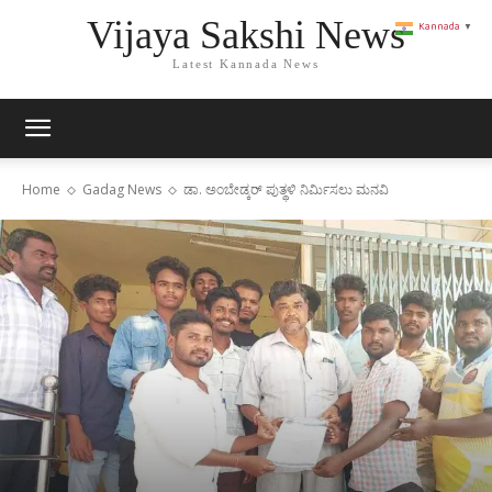
Vijaya Sakshi News
Kannada
▼
Latest Kannada News
Home
Gadag News
ಡಾ. ಅಂಬೇಡ್ಕರ್ ಪುತ್ಥಳಿ ನಿರ್ಮಿಸಲು ಮನವಿ