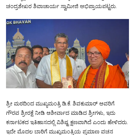
ಚಂದ್ರಶೇಖರ ಶಿವಾಚಾರ್ಯ ಸ್ವಾಮೀಜಿ ಅಭಿಪ್ರಾಯಪಟ್ಟರು.
ಶ್ರೀ ಮಠದಿಂದ ಮುಖ್ಯಮಂತ್ರಿ ಡಿ.ಕೆ. ಶಿವಕುಮಾರ್ ಅವರಿಗೆ
ಗೌರವ ಶ್ರೀರಕ್ಷೆ ನೀಡಿ ಆಶೀರ್ವಾದ ಮಾಡಿದ ಶ್ರೀಗಳು, ಇದು
ಕರ್ನಾಟಕದ ಇತಿಹಾಸದಲ್ಲಿ ವಿಶಿಷ್ಟ ಕ್ಷಣವಾಗಿದೆ ಎಂದು ಹೇಳಿದರು.
ಇದೇ ಮೊದಲ ಬಾರಿಗೆ ಮುಖ್ಯಮಂತ್ರಿಯ ಪ್ರಮಾಣ ವಚನ