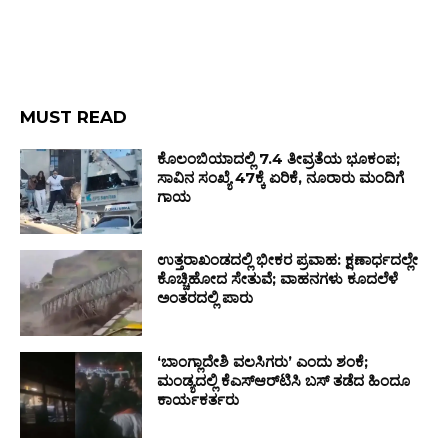
MUST READ
ಕೊಲಂಬಿಯಾದಲ್ಲಿ 7.4 ತೀವ್ರತೆಯ ಭೂಕಂಪ;
ಸಾವಿನ ಸಂಖ್ಯೆ 47ಕ್ಕೆ ಏರಿಕೆ, ನೂರಾರು ಮಂದಿಗೆ
ಗಾಯ
ಉತ್ತರಾಖಂಡದಲ್ಲಿ ಭೀಕರ ಪ್ರವಾಹ: ಕ್ಷಣಾರ್ಧದಲ್ಲೇ
ಕೊಚ್ಚಿಹೋದ ಸೇತುವೆ; ವಾಹನಗಳು ಕೂದಲೆಳೆ
ಅಂತರದಲ್ಲಿ ಪಾರು
‘ಬಾಂಗ್ಲಾದೇಶಿ ವಲಸಿಗರು’ ಎಂದು ಶಂಕೆ;
ಮಂಡ್ಯದಲ್ಲಿ ಕೆಎಸ್‌ಆರ್‌ಟಿಸಿ ಬಸ್ ತಡೆದ ಹಿಂದೂ
ಕಾರ್ಯಕರ್ತರು