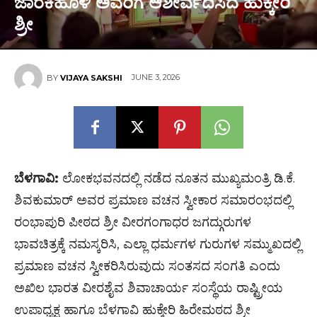
ಜಾರಕಿಹೊಳಿ ಅವರಿಗೆ ಆಶೀರ್ವದಿಸಿದ ಹುಕ್ಕೇರಿ
ಶ್ರೀ
JUNE 3, 2026
BY
VIJAYA SAKSHI
ಬೆಳಗಾವಿ:
ಲೋಕಭವನದಲ್ಲಿ ನಡೆದ ನೂತನ ಮುಖ್ಯಮಂತ್ರಿ ಡಿ.ಕೆ.
ಶಿವಕುಮಾರ್ ಅವರ ಪ್ರಮಾಣ ವಚನ ಸ್ವೀಕಾರ ಸಮಾರಂಭದಲ್ಲಿ
ರಂಭಾಪುರಿ ಪೀಠದ ಶ್ರೀ ವೀರಗಂಗಾಧರ ಜಗದ್ಗುರುಗಳ
ಭಾವಚಿತ್ರಕ್ಕೆ ನಮಸ್ಕರಿಸಿ, ಎಲ್ಲಾ ಧರ್ಮಗಳ ಗುರುಗಳ ಸಮ್ಮುಖದಲ್ಲಿ
ಪ್ರಮಾಣ ವಚನ ಸ್ವೀಕರಿಸಿರುವುದು ಸಂತಸದ ಸಂಗತಿ ಎಂದು
ಅಖಿಲ ಭಾರತ ವೀರಶೈವ ಶಿವಾಚಾರ್ಯ ಸಂಸ್ಥೆಯ ರಾಷ್ಟ್ರೀಯ
ಉಪಾಧ್ಯಕ್ಷ ಹಾಗೂ ಬೆಳಗಾವಿ ಹುಕ್ಕೇರಿ ಹಿರೇಮಠದ ಶ್ರೀ