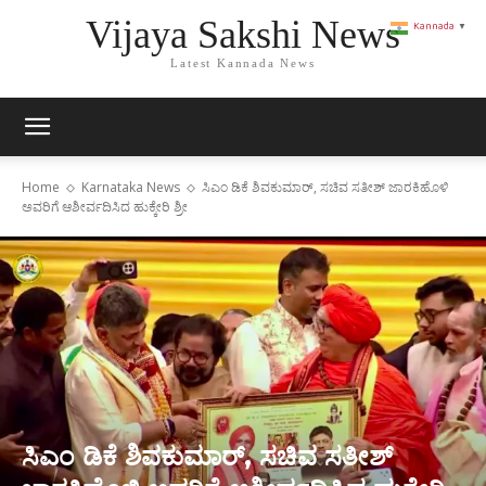
Vijaya Sakshi News
Kannada
▼
Latest Kannada News
Home
Karnataka News
ಸಿಎಂ ಡಿಕೆ ಶಿವಕುಮಾರ್‌, ಸಚಿವ ಸತೀಶ್ ಜಾರಕಿಹೊಳಿ
ಅವರಿಗೆ ಆಶೀರ್ವದಿಸಿದ ಹುಕ್ಕೇರಿ ಶ್ರೀ
ಸಿಎಂ ಡಿಕೆ ಶಿವಕುಮಾರ್‌, ಸಚಿವ ಸತೀಶ್