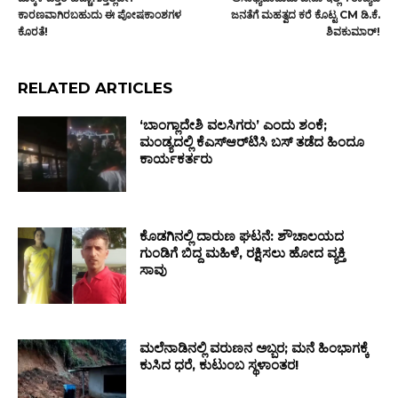
ಕಾರಣವಾಗಿರಬಹುದು ಈ ಪೋಷಕಾಂಶಗಳ
ಜನತೆಗೆ ಮಹತ್ವದ ಕರೆ ಕೊಟ್ಟ CM ಡಿ.ಕೆ.
ಕೊರತೆ!
ಶಿವಕುಮಾರ್!
RELATED ARTICLES
‘ಬಾಂಗ್ಲಾದೇಶಿ ವಲಸಿಗರು’ ಎಂದು ಶಂಕೆ;
ಮಂಡ್ಯದಲ್ಲಿ ಕೆಎಸ್‌ಆರ್‌ಟಿಸಿ ಬಸ್ ತಡೆದ ಹಿಂದೂ
ಕಾರ್ಯಕರ್ತರು
ಕೊಡಗಿನಲ್ಲಿ ದಾರುಣ ಘಟನೆ: ಶೌಚಾಲಯದ
ಗುಂಡಿಗೆ ಬಿದ್ದ ಮಹಿಳೆ, ರಕ್ಷಿಸಲು ಹೋದ ವ್ಯಕ್ತಿ
ಸಾವು
ಮಲೆನಾಡಿನಲ್ಲಿ ವರುಣನ ಅಬ್ಬರ; ಮನೆ ಹಿಂಭಾಗಕ್ಕೆ
ಕುಸಿದ ಧರೆ, ಕುಟುಂಬ ಸ್ಥಳಾಂತರ!