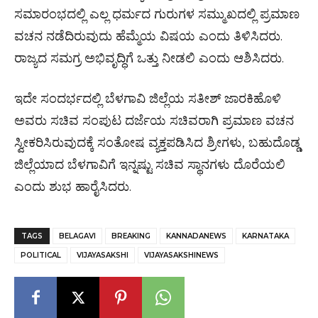
ಸಮಾರಂಭದಲ್ಲಿ ಎಲ್ಲ ಧರ್ಮದ ಗುರುಗಳ ಸಮ್ಮುಖದಲ್ಲಿ ಪ್ರಮಾಣ
ವಚನ ನಡೆದಿರುವುದು ಹೆಮ್ಮೆಯ ವಿಷಯ ಎಂದು ತಿಳಿಸಿದರು.
ರಾಜ್ಯದ ಸಮಗ್ರ ಅಭಿವೃದ್ಧಿಗೆ ಒತ್ತು ನೀಡಲಿ ಎಂದು ಆಶಿಸಿದರು.
ಇದೇ ಸಂದರ್ಭದಲ್ಲಿ ಬೆಳಗಾವಿ ಜಿಲ್ಲೆಯ ಸತೀಶ್ ಜಾರಕಿಹೊಳಿ
ಅವರು ಸಚಿವ ಸಂಪುಟ ದರ್ಜೆಯ ಸಚಿವರಾಗಿ ಪ್ರಮಾಣ ವಚನ
ಸ್ವೀಕರಿಸಿರುವುದಕ್ಕೆ ಸಂತೋಷ ವ್ಯಕ್ತಪಡಿಸಿದ ಶ್ರೀಗಳು, ಬಹುದೊಡ್ಡ
ಜಿಲ್ಲೆಯಾದ ಬೆಳಗಾವಿಗೆ ಇನ್ನಷ್ಟು ಸಚಿವ ಸ್ಥಾನಗಳು ದೊರೆಯಲಿ
ಎಂದು ಶುಭ ಹಾರೈಸಿದರು.
TAGS
BELAGAVI
BREAKING
KANNADANEWS
KARNATAKA
POLITICAL
VIJAYASAKSHI
VIJAYASAKSHINEWS