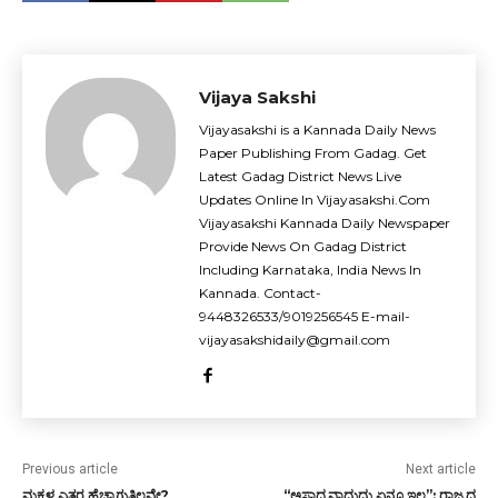
Vijaya Sakshi
Vijayasakshi is a Kannada Daily News
Paper Publishing From Gadag. Get
Latest Gadag District News Live
Updates Online In Vijayasakshi.Com
Vijayasakshi Kannada Daily Newspaper
Provide News On Gadag District
Including Karnataka, India News In
Kannada. Contact-
9448326533/9019256545 E-mail-
vijayasakshidaily@gmail.com
Previous article
Next article
ಮಕ್ಕಳ ಎತ್ತರ ಹೆಚ್ಚಾಗುತ್ತಿಲ್ಲವೇ?
“ಅಸಾಧ್ಯವಾದುದು ಏನೂ ಇಲ್ಲ”: ರಾಜ್ಯದ