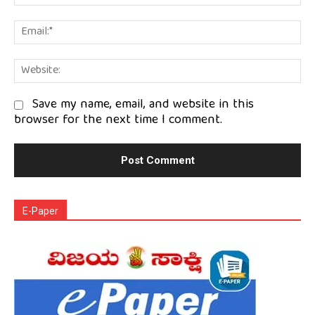
Em
We
Save my name, email, and website in this
browser for the next time I comment.
E-Paper