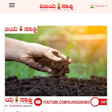
AGRICULTURE
Kannada
▼
Art and Literature
ASSEMBLE ELECTION
Bagalkot
Home
Agriculture