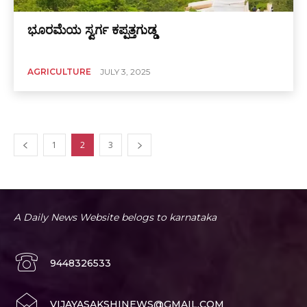
ಭೂರಮೆಯ ಸ್ವರ್ಗ ಕಪ್ಪತ್ತಗುಡ್ಡ
AGRICULTURE
JULY 3, 2025
1
2
3
A Daily News Website belogs to karnataka
9448326533
VIJAYASAKSHINEWS@GMAIL.COM