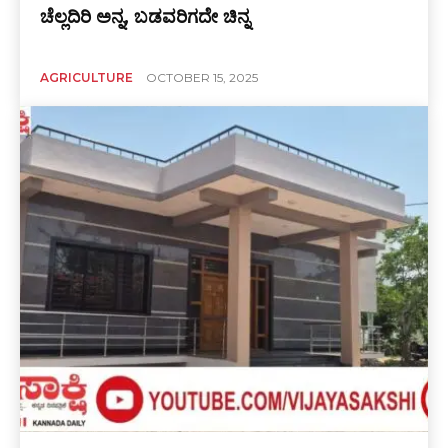
ಚೆಲ್ಲದಿರಿ ಅನ್ನ, ಬಡವರಿಗದೇ ಚಿನ್ನ
AGRICULTURE
OCTOBER 15, 2025