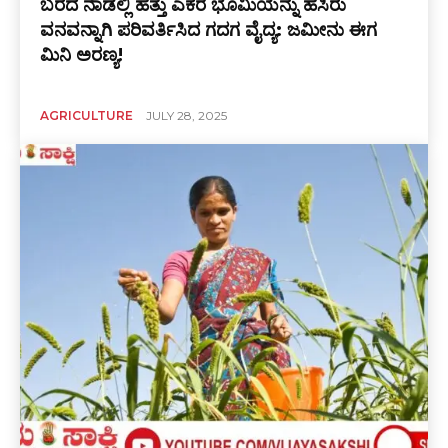
ಬರದ ನಾಡಲ್ಲಿ ಹತ್ತು ಎಕರೆ ಭೂಮಿಯನ್ನು ಹಸಿರು
ವನವನ್ನಾಗಿ ಪರಿವರ್ತಿಸಿದ ಗದಗ ವೈದ್ಯ: ಜಮೀನು ಈಗ
ಮಿನಿ ಅರಣ್ಯ!
AGRICULTURE
JULY 28, 2025