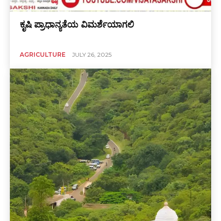
ಕೃಷಿ ಪ್ರಾಧಾನ್ಯತೆಯ ವಿಮರ್ಶೆಯಾಗಲಿ
AGRICULTURE
JULY 26, 2025