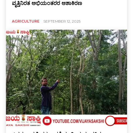
ವೃತ್ತಿನಿರತ ಅಭಿಯಂತರರ ಆಶಾಕಿರಣ
AGRICULTURE
SEPTEMBER 12, 2025