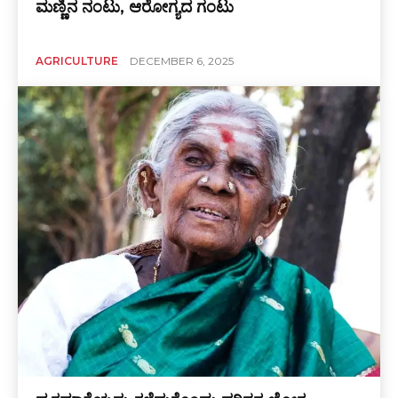
ಮಣ್ಣಿನ ನಂಟು, ಆರೋಗ್ಯದ ಗಂಟು
AGRICULTURE
DECEMBER 6, 2025