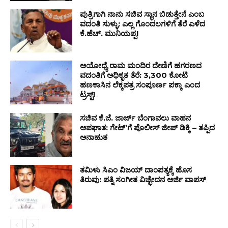
ಪುತ್ರಿಗಾಗಿ ನಾನು ಸಚಿವ ಸ್ಥಾನ ಬಿಡುತ್ತೇನೆ ಎಂಬ
ವದಂತಿ ಸುಳ್ಳು: ಎಲ್ಲ ಗೊಂದಲಗಳಿಗೆ ತೆರೆ ಎಳೆದ
ಕೆ.ಹೆಚ್. ಮುನಿಯಪ್ಪ!
ಅಯೋಧ್ಯೆ ರಾಮ ಮಂದಿರ ದೇಣಿಗೆ ಹಗರಣದ
ವದಂತಿಗೆ ಅಧಿಕೃತ ತೆರೆ: ₹3,300 ಕೋಟಿ
ಹಣಕಾಸಿನ ಲೆಕ್ಕಪತ್ರ ಸಂಪೂರ್ಣ ಪಕ್ಕಾ ಎಂದ
ಟ್ರಸ್ಟ್!
ಸಚಿವ ಕೆ.ಜೆ. ಜಾರ್ಜ್ ಬೆಂಗಾವಲು ವಾಹನ
ಅಪಘಾತ: ಗೇಟ್ʼಗೆ ಪೊಲೀಸ್ ಜೀಪ್ ಡಿಕ್ಕಿ – ತಪ್ಪಿದ
ಅನಾಹುತ
ತಮಿಳು ಸಿಎಂ ವಿಜಯ್ ದಾಂಪತ್ಯಕ್ಕೆ ಹೊಸ
ತಿರುವು: ಪತ್ನಿ ಸಂಗೀತ ವಿಚ್ಛೇದನ ಅರ್ಜಿ ವಾಪಸ್