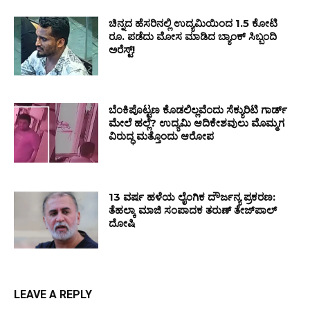
ಚಿನ್ನದ ಹೆಸರಿನಲ್ಲಿ ಉದ್ಯಮಿಯಿಂದ 1.5 ಕೋಟಿ
ರೂ. ಪಡೆದು ಮೋಸ ಮಾಡಿದ ಬ್ಯಾಂಕ್ ಸಿಬ್ಬಂದಿ
ಅರೆಸ್ಟ್!
ಬೆಂಕಿಪೊಟ್ಟಣ ಕೊಡಲಿಲ್ಲವೆಂದು ಸೆಕ್ಯುರಿಟಿ ಗಾರ್ಡ್
ಮೇಲೆ ಹಲ್ಲೆ? ಉದ್ಯಮಿ ಆದಿಕೇಶವುಲು ಮೊಮ್ಮಗ
ವಿರುದ್ಧ ಮತ್ತೊಂದು ಆರೋಪ
13 ವರ್ಷ ಹಳೆಯ ಲೈಂಗಿಕ ದೌರ್ಜನ್ಯ ಪ್ರಕರಣ:
ತೆಹಲ್ಕಾ ಮಾಜಿ ಸಂಪಾದಕ ತರುಣ್ ತೇಜ್‌ಪಾಲ್
ದೋಷಿ
LEAVE A REPLY