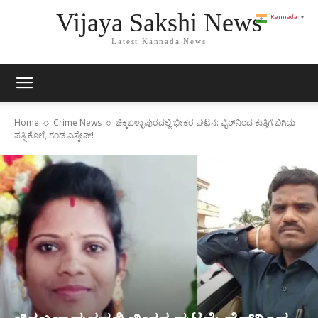
Vijaya Sakshi News
Kannada
▼
Latest Kannada News
Home
Crime News
ಚಿಕ್ಕಬಳ್ಳಾಪುರದಲ್ಲಿ ಭೀಕರ ಘಟನೆ: ವೈರ್‌ನಿಂದ ಕುತ್ತಿಗೆ ಬಿಗಿದು
ಪತ್ನಿ ಕೊಲೆ, ಗಂಡ ಎಸ್ಕೇಪ್!