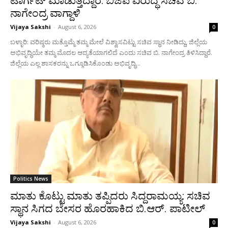
ಟಾರ್ಗೆಟ್ ಮಾಡುತ್ತಿದ್ದಾರೆ: ಬಿಜೆಪಿ ವಿರುದ್ಧ ಸಚಿವ ಬಿ.
ನಾಗೇಂದ್ರ ವಾಗ್ದಾಳಿ
Vijaya Sakshi
-
August 6, 2026
0
ಬಳ್ಳಾರಿ: ವರಿಷ್ಠರು ಮತ್ತೊಮ್ಮೆ ತಮ್ಮ ಮೇಲೆ ವಿಶ್ವಾಸವಿಟ್ಟು ಸಚಿವ ಸ್ಥಾನ ನೀಡಿದ್ದು, ಜಿಲ್ಲೆಯ
ಅಭಿವೃದ್ಧಿಯೇ ತಮ್ಮ ಮೊದಲ ಆದ್ಯತೆಯಾಗಲಿದೆ ಎಂದು ಸಚಿವ ಬಿ. ನಾಗೇಂದ್ರ ತಿಳಿಸಿದ್ದಾರೆ.
ಜಿಲ್ಲೆಯ ಎಲ್ಲ ಶಾಸಕರನ್ನು ಒಗ್ಗೂಡಿಸಿಕೊಂಡು ಅಭಿವೃದ್ಧಿ...
Politics News
ಮಾತು ಕೊಟ್ಟು ಮಾತು ತಪ್ಪಿದರು ಸಿದ್ದರಾಮಯ್ಯ: ಸಚಿವ
ಸ್ಥಾನ ಸಿಗದ ಬೇಸರ ಹೊರಹಾಕಿದ ಬಿ.ಆರ್. ಪಾಟೀಲ್
Vijaya Sakshi
-
August 6, 2026
0