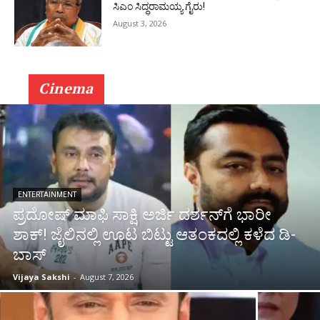
ಸಿಎಂ ಸಿದ್ಧರಾಮಯ್ಯ ಗೈರು!
August 3, 2026
Cinema
ENTERTAINMENT
ಪ್ರದೋಷ್ ಮಾಫಿ ಸಾಕ್ಷಿ ಅರ್ಜಿ ದರ್ಶನ್‌ಗೆ ಭಾರೀ
ಶಾಕ್! ಜೈಲಿನಲ್ಲಿ ಊಟ ಬಿಟ್ಟು ಆತಂಕದಲ್ಲಿ ಕಳೆದ ಡಿ-
ಬಾಸ್
Vijaya Sakshi
-
August 7, 2026