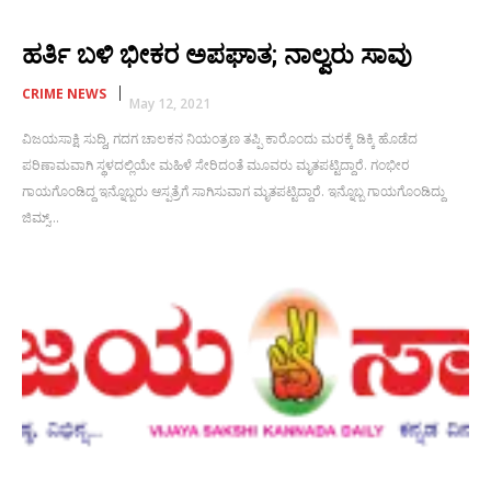
ಹರ್ತಿ ಬಳಿ ಭೀಕರ ಅಪಘಾತ; ನಾಲ್ವರು ಸಾವು
CRIME NEWS
May 12, 2021
ವಿಜಯಸಾಕ್ಷಿ ಸುದ್ದಿ, ಗದಗ ಚಾಲಕನ ನಿಯಂತ್ರಣ ತಪ್ಪಿ ಕಾರೊಂದು ಮರಕ್ಕೆ ಡಿಕ್ಕಿ ಹೊಡೆದ
ಪರಿಣಾಮವಾಗಿ ಸ್ಥಳದಲ್ಲಿಯೇ ಮಹಿಳೆ ಸೇರಿದಂತೆ ಮೂವರು ಮೃತಪಟ್ಟಿದ್ದಾರೆ. ಗಂಭೀರ
ಗಾಯಗೊಂಡಿದ್ದ ಇನ್ನೊಬ್ಬರು ಆಸ್ಪತ್ರೆಗೆ ಸಾಗಿಸುವಾಗ ಮೃತಪಟ್ಟಿದ್ದಾರೆ. ಇನ್ನೊಬ್ಬ ಗಾಯಗೊಂಡಿದ್ದು
ಜಿಮ್ಸ್...