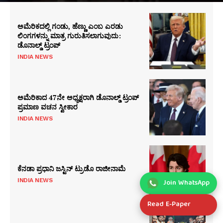
ಅಮೆರಿಕದಲ್ಲಿ ಗಂಡು, ಹೆಣ್ಣು ಎಂಬ ಎರಡು
ಲಿಂಗಗಳನ್ನು ಮಾತ್ರ ಗುರುತಿಸಲಾಗುವುದು:
ಡೊನಾಲ್ಡ್ ಟ್ರಂಪ್
INDIA NEWS
ಅಮೆರಿಕಾದ 47ನೇ ಅಧ್ಯಕ್ಷರಾಗಿ ಡೊನಾಲ್ಡ್ ಟ್ರಂಪ್
ಪ್ರಮಾಣ ವಚನ ಸ್ವೀಕಾರ
INDIA NEWS
ಕೆನಡಾ ಪ್ರಧಾನಿ ಜಸ್ಟಿನ್ ಟ್ರುಡೊ ರಾಜೀನಾಮೆ
INDIA NEWS
Join WhatsApp
Read E-Paper