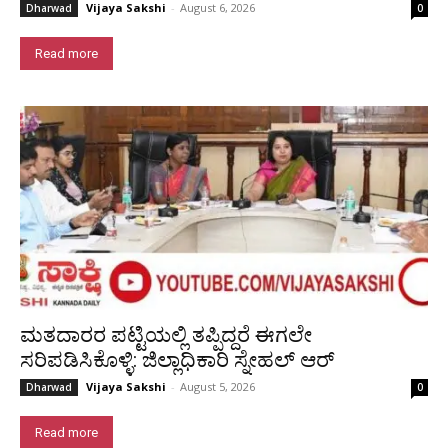
Vijaya Sakshi
-
August 6, 2026
Dharwad
0
Read more
ಮತದಾರರ ಪಟ್ಟಿಯಲ್ಲಿ ತಪ್ಪಿದ್ದರೆ ಈಗಲೇ
ಸರಿಪಡಿಸಿಕೊಳ್ಳಿ: ಜಿಲ್ಲಾಧಿಕಾರಿ ಸ್ನೇಹಲ್ ಆರ್
Vijaya Sakshi
-
August 5, 2026
Dharwad
0
Read more