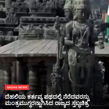
GADAG NEWS
ದೆಹಲಿಯ ಕರ್ತವ್ಯ ಪಥದಲ್ಲಿ ನೆರೆದವರನ್ನು
ಮಂತ್ರಮುಗ್ಧರನ್ನಾಗಿಸಿದ ರಾಜ್ಯದ ಸ್ತಬ್ಧಚಿತ್ರ