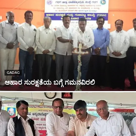
GADAG
ಆಹಾರ ಸುರಕ್ಷತೆಯ ಬಗ್ಗೆ ಗಮನವಿರಲಿ