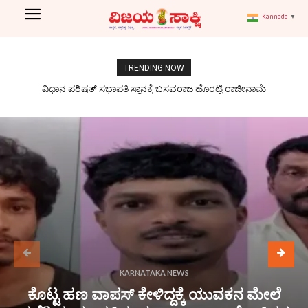
Kannada
▼
TRENDING NOW
‘ಇದು ರಾಜ್ಯದಲ್ಲೇ ಅತ್ಯಂತ ಕೆಟ್ಟ ಹಾಸ್ಟೆಲ್’; ಅಧಿಕಾರಿಗಳಿಗೆ ಉಪಲೋಕಾಯುಕ್ತರ
ವಿಧಾನ ಪರಿಷತ್ ಸಭಾಪತಿ ಸ್ಥಾನಕ್ಕೆ ಬಸವರಾಜ ಹೊರಟ್ಟಿ ರಾಜೀನಾಮೆ
ಚಾಟಿ
KARNATAKA NEWS
ಕೊಟ್ಟ ಹಣ ವಾಪಸ್ ಕೇಳಿದ್ದಕ್ಕೆ ಯುವಕನ ಮೇಲೆ