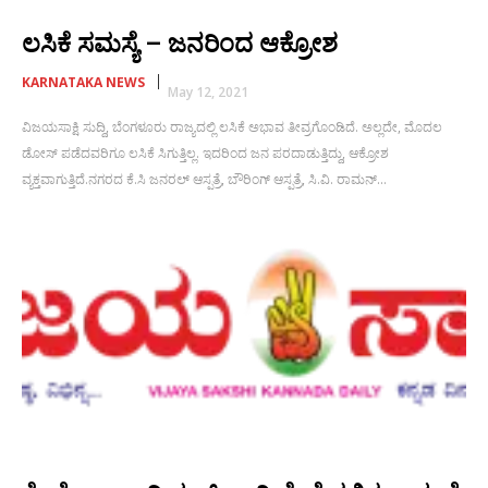
ಲಸಿಕೆ ಸಮಸ್ಯೆ – ಜನರಿಂದ ಆಕ್ರೋಶ
KARNATAKA NEWS
May 12, 2021
ವಿಜಯಸಾಕ್ಷಿ ಸುದ್ದಿ, ಬೆಂಗಳೂರು ರಾಜ್ಯದಲ್ಲಿ ಲಸಿಕೆ ಅಭಾವ ತೀವ್ರಗೊಂಡಿದೆ. ಅಲ್ಲದೇ, ಮೊದಲ
ಡೋಸ್ ಪಡೆದವರಿಗೂ ಲಸಿಕೆ ಸಿಗುತ್ತಿಲ್ಲ. ಇದರಿಂದ ಜನ ಪರದಾಡುತ್ತಿದ್ದು, ಆಕ್ರೋಶ
ವ್ಯಕ್ತವಾಗುತ್ತಿದೆ.ನಗರದ ಕೆ.ಸಿ ಜನರಲ್ ಆಸ್ಪತ್ರೆ, ಬೌರಿಂಗ್ ಆಸ್ಪತ್ರೆ, ಸಿ.ವಿ. ರಾಮನ್...