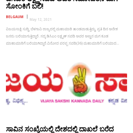
ಸೋಂಕಿಗೆ ಬಲಿ!
BELGAUM
May 12, 2021
ವಿಜಯಸಾಕ್ಷಿ ಸುದ್ದಿ, ಬೆಳಗಾವಿ ರಾಜ್ಯದಲ್ಲಿ ಮಹಾಮಾರಿ ತಾಂಡವಾಡುತ್ತಿದ್ದು, ಪ್ರತಿ ದಿನ ಅನೇಕ
ಜನರು ಬಲಿಯಾಗುತ್ತಿದ್ದಾರೆ. ಸದ್ಯ ಡಿಸಿಎಂ ಲಕ್ಷ್ಮಣ್ ಸವದಿ ಅವರ ಅಣ್ಣನ ಮಗ ಕೂಡ
ಮಾಹಾಮಾರಿಗೆ ಬಲಿಯಾಗಿದ್ದಾರೆ.ವಿನೋದ ಪರಪ್ಪ ಸವದಿ(36) ಮಹಾಮಾರಿಗೆ ಬಲಿಯಾದ...
ಸಾವಿನ ಸಂಖ್ಯೆಯಲ್ಲಿ ದೇಶದಲ್ಲಿ ದಾಖಲೆ ಬರೆದ