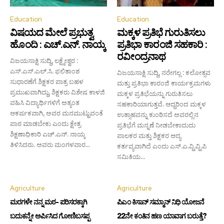
Education
Education
ವಿಷಯದ ಮೇಲೆ ಪ್ರಭುತ್ವ
ಮಕ್ಕಳ ಪ್ರತಿಭೆ ಗುರುತಿಸಲು
ಹೊಂದಿ : ಎಚ್.ಎನ್. ನಾಯ್ಕ
ಪ್ರತಿಭಾ ಕಾರಂಜಿ ಸಹಕಾರಿ :
ರವೀಂದ್ರನಾಥ
ವಿಜಯಸಾಕ್ಷಿ ಸುದ್ದಿ, ಲಕ್ಷ್ಮೇಶ್ವರ :
ಎಸ್.ಎಸ್.ಎಲ್.ಸಿ. ಫಲಿತಾಂಶ
ವಿಜಯಸಾಕ್ಷಿ ಸುದ್ದಿ, ನರೇಗಲ್ಲ : ಕಲೋತ್ಸವ
ಸುಧಾರಣೆಗೆ ಶಿಕ್ಷಕರ ಪಾತ್ರ ಬಹಳ
ಮತ್ತು ಪ್ರತಿಭಾ ಕಾರಂಜಿ ಕಾರ್ಯಕ್ರಮಗಳು
ಪ್ರಮುಖವಾಗಿದ್ದು, ಶಿಕ್ಷಕರು ವಿಶೇಷ ಕಾಳಜಿ
ಮಕ್ಕಳ ಪ್ರತಿಭೆಯನ್ನು ಗುರುತಿಸಲು
ವಹಿಸಿ ವಿದ್ಯಾರ್ಥಿಗಳಿಗೆ ಅತ್ಯಂತ
ಸಹಕಾರಿಯಾಗುತ್ತವೆ. ಆದ್ದರಿಂದ ಮಕ್ಕಳ
ಆಕರ್ಷಕವಾಗಿ, ಅವರ ಮನಮುಟ್ಟುವಂತೆ
ಉತ್ಸಾಹವನ್ನು ಕುಂಠಿಸದೆ ಅವರಲ್ಲಿನ
ಪಾಠ ಮಾಡಬೇಕು ಎಂದು ಕ್ಷೇತ್ರ
ಪ್ರತಿಭೆಗೆ ಮನ್ನಣೆ ನೀಡಬೇಕಾದುದು
ಶಿಕ್ಷಣಾಧಿಕಾರಿ ಎಚ್.ಎನ್. ನಾಯ್ಕ
ಪಾಲಕರ ಮತ್ತು ಶಿಕ್ಷಕರ ಆದ್ಯ
ತಿಳಿಸಿದರು. ಅವರು ಮಂಗಳವಾರ...
ಕರ್ತವ್ಯವಾಗಿದೆ ಎಂದು ಎಸ್.ಎ.ವ್ಹಿ.ವ್ಹಿ.ಪಿ
ಸಮಿತಿಯ...
Agriculture
Agriculture
ಮರಗಳೇ ನನ್ನ ಮಠ- ಪರಿಸರಕ್ಕಾಗಿ
ಪಿಎಂ ಕಿಸಾನ್ ಸಮ್ಮಾನ್ ನಿಧಿ ಯೋಜನೆ
ಬದುಕನ್ನೇ ಅರ್ಪಿಸಿದ ಗೋಣಿಬಸಪ್ಪ
22ನೇ ಕಂತಿನ ಹಣ ಯಾವಾಗ ಬರುತ್ತೆ?