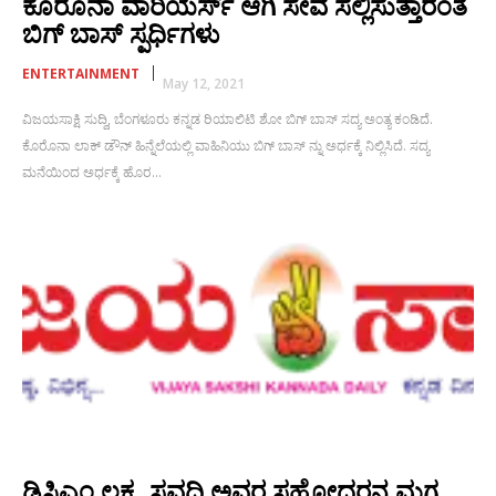
ಕೊರೊನಾ ವಾರಿಯರ್ಸ್ ಆಗಿ ಸೇವೆ ಸಲ್ಲಿಸುತ್ತಾರಂತೆ
ಬಿಗ್ ಬಾಸ್ ಸ್ಪರ್ಧಿಗಳು
ENTERTAINMENT
May 12, 2021
ವಿಜಯಸಾಕ್ಷಿ ಸುದ್ದಿ, ಬೆಂಗಳೂರು ಕನ್ನಡ ರಿಯಾಲಿಟಿ ಶೋ ಬಿಗ್ ಬಾಸ್ ಸದ್ಯ ಅಂತ್ಯ ಕಂಡಿದೆ.
ಕೊರೊನಾ ಲಾಕ್ ಡೌನ್ ಹಿನ್ನೆಲೆಯಲ್ಲಿ ವಾಹಿನಿಯು ಬಿಗ್ ಬಾಸ್ ನ್ನು ಅರ್ಧಕ್ಕೆ ನಿಲ್ಲಿಸಿದೆ. ಸದ್ಯ
ಮನೆಯಿಂದ ಅರ್ಧಕ್ಕೆ ಹೊರ...
ಡಿಸಿಎಂ ಲಕ್ಷ್ಣ ಸವದಿ ಅವರ ಸಹೋದರನ ಮಗ