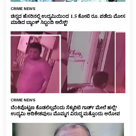
CRIME NEWS
ಚಿನ್ನದ ಹೆಸರಿನಲ್ಲಿ ಉದ್ಯಮಿಯಿಂದ 1.5 ಕೋಟಿ ರೂ. ಪಡೆದು ಮೋಸ
ಮಾಡಿದ ಬ್ಯಾಂಕ್ ಸಿಬ್ಬಂದಿ ಅರೆಸ್ಟ್!
CRIME NEWS
ಬೆಂಕಿಪೊಟ್ಟಣ ಕೊಡಲಿಲ್ಲವೆಂದು ಸೆಕ್ಯುರಿಟಿ ಗಾರ್ಡ್ ಮೇಲೆ ಹಲ್ಲೆ?
ಉದ್ಯಮಿ ಆದಿಕೇಶವುಲು ಮೊಮ್ಮಗ ವಿರುದ್ಧ ಮತ್ತೊಂದು ಆರೋಪ