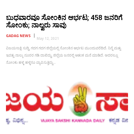
ಬುಧವಾರವೂ ಸೋಂಕಿನ ಆರ್ಭಟ; 458 ಜನರಿಗೆ
ಸೋಂಕು; ನಾಲ್ವರು ಸಾವು
GADAG NEWS
May 12, 2021
ವಿಜಯಸಾಕ್ಷಿ ಸುದ್ದಿ, ಗದಗ ಗದಗ ಜಿಲ್ಲೆಯಲ್ಲಿ ಸೋಂಕಿನ ಆರ್ಭಟ ಮುಂದುವರೆದಿದೆ. ನಿನ್ನೆ ಮತ್ತು
ಇವತ್ತು ನಾಲ್ಕು ನೂರರ ಗಡಿ ದಾಟಿದ್ದು, ಜಿಲ್ಲೆಯ ಜನರಲ್ಲಿ ಆತಂಕ ಮನೆ ಮಾಡಿದೆ. ಅದರಲ್ಲೂ
ಸೋಂಕು ಹಳ್ಳಿ ಹಳ್ಳಿಗೂ ವ್ಯಾಪಿಸುತ್ತಿದ್ದು...