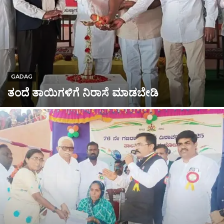
GADAG
ತಂದೆ ತಾಯಿಗಳಿಗೆ ನಿರಾಸೆ ಮಾಡಬೇಡಿ