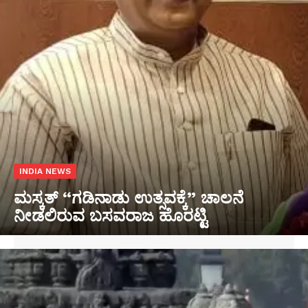
INDIA NEWS
ಮಸ್ಕತ್ “ಗಡಿನಾಡು ಉತ್ಸವಕ್ಕೆ” ಚಾಲನೆ
ನೀಡಲಿರುವ ಬಸವರಾಜ ಹೊರಟ್ಟಿ