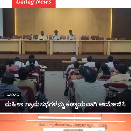
Gadag News
GADAG
ಮಹಿಳಾ ಗ್ರಾಮಸಭೆಗಳನ್ನು ಕಡ್ಡಾಯವಾಗಿ ಆಯೋಜಿಸಿ