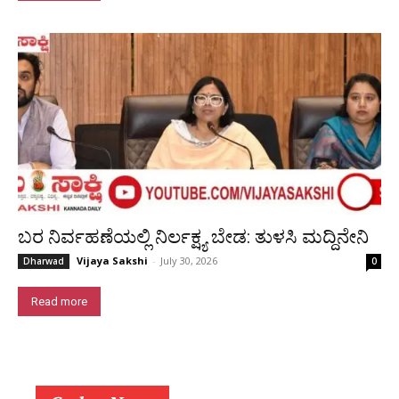
ಬರ ನಿರ್ವಹಣೆಯಲ್ಲಿ ನಿರ್ಲಕ್ಷ್ಯ ಬೇಡ: ತುಳಸಿ ಮದ್ದಿನೇನಿ
Vijaya Sakshi
-
July 30, 2026
Dharwad
0
Read more