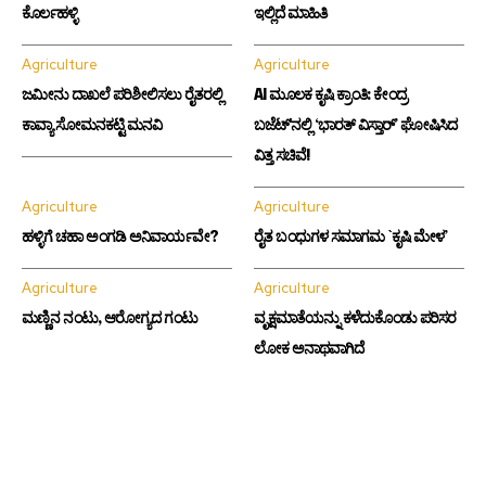
ಕೊರ್ಲಹಳ್ಳಿ
ಇಲ್ಲಿದೆ ಮಾಹಿತಿ
Agriculture
Agriculture
ಜಮೀನು ದಾಖಲೆ ಪರಿಶೀಲಿಸಲು ರೈತರಲ್ಲಿ
AI ಮೂಲಕ ಕೃಷಿ ಕ್ರಾಂತಿ: ಕೇಂದ್ರ
ಕಾವ್ಯಾ ಸೋಮನಕಟ್ಟಿ ಮನವಿ
ಬಜೆಟ್ʼನಲ್ಲಿ ‘ಭಾರತ್ ವಿಸ್ತಾರ್’ ಘೋಷಿಸಿದ
ವಿತ್ತ ಸಚಿವೆ!
Agriculture
Agriculture
ಹಳ್ಳಿಗೆ ಚಹಾ ಅಂಗಡಿ ಅನಿವಾರ್ಯವೇ?
ರೈತ ಬಂಧುಗಳ ಸಮಾಗಮ `ಕೃಷಿ ಮೇಳ’
Agriculture
Agriculture
ಮಣ್ಣಿನ ನಂಟು, ಆರೋಗ್ಯದ ಗಂಟು
ವೃಕ್ಷಮಾತೆಯನ್ನು ಕಳೆದುಕೊಂಡು ಪರಿಸರ
ಲೋಕ ಅನಾಥವಾಗಿದೆ