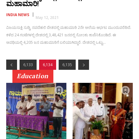
ಮಹಾಮಾರಿ!
INDIA NEWS
May 12, 2021
ವಿಜಯಸಾಕ್ಷಿ ಸುದ್ದಿ, ನವದೆಹಲಿ ದೇಶದಲ್ಲಿ ಮಹಾಮಾರಿ 2ನೇ ಅಲೆಯ ಆರ್ಭಟ ಮುಂದುವರೆದಿದೆ.
ಕಳೆದ 24 ಗಂಟೆಗಳಲ್ಲಿ ದೇಶದಲ್ಲಿ 3,48,421 ಜನರಲ್ಲಿ ಸೋಂಕು ಕಾಣಿಸಿಕೊಂಡಿದೆ. ಈ
ಅವಧಿಯಲ್ಲಿ 4,205 ಜನ ಮಹಾಮಾರಿಗೆ ಬಲಿಯಾಗಿದ್ದಾರೆ. ದೇಶದಲ್ಲಿ ಒಟ್ಟು...
6,133
6,134
6,135
Education