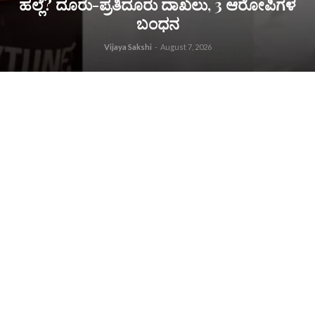
ಹಲ್ಲೆ? ದೂರು-ಪ್ರತಿದೂರು ದಾಖಲು, 3 ಆರೋಪಿಗಳ
ಬಂಧನ
Vijaya Sakshi
-
August 7, 2026